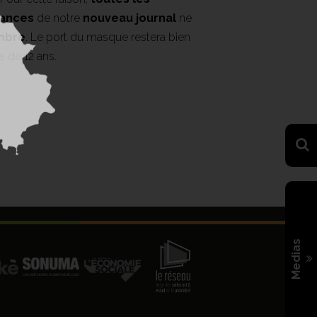
ances
de notre
nouveau journal
ne
embre
. Le port du masque restera bien
s de 12 ans.
Medias