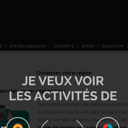
S
ÉTÉ DES GRIGNOUX
CONCERTS
EXPOS
ÉDUCATION
Choisissez votre région
reportée au 1er septembre !
Dès le mois prochain, les distances de sécur
ou bulles de spectateurs dans les lieux cul
contre un mètre et demi actuellement. Cel
jauge de toutes nos salles de cinéma
.