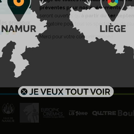
préventes pour nos événements
et
sé
seront ouvertes qu'
à partir du 1er sept
obligatoire pour tous les spectateurs de plu
Merci pour votre compréhension !