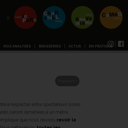
NOS ANALYSES
BRASSERIES
ACTUS
EN PRATIQUE
important !
ité à respecter entre spectateurs isolés
turels seront ramenées à un mètre,
a implique que nous devons
revoir la
 Pour cette raison,
toutes les