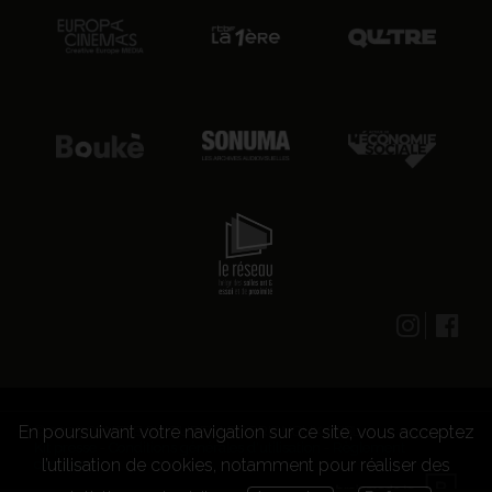
En poursuivant votre navigation sur ce site, vous acceptez
© 2026 CENTRE CULTUREL LES GRIGNOUX ASBL -
Kit presse
-
Conditions générales d'utilisation
-
Règlement
l’utilisation de cookies, notamment pour réaliser des
concours