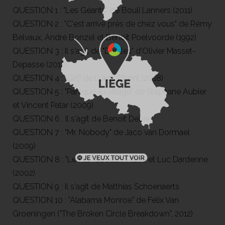
QUESTION 1 : "Les Géants" de Bouli Lanners (2011)
QUESTION 2 : "C'est arrivé près de chez vous" de Rémy
Belvaux, André Bonzel et Benoît Poelvoorde (1992)
QUESTION 3 : Il s'agit de "Duelles" d'Olivier Masset-
Depasse (2018)
QUESTION 4 : "Girl" de Lukas Dhont (2018)
QUESTION 5 : "Panique au village" de Stéphane Aubier
et Vincent Patar (2009)
QUESTION 6 : Il s'agit de Benoît Debie
QUESTION 7 : "Mr. Nobody" de Jaco van Dormael
(2009)
QUESTION 8 : "Le Fils" de Jean-Pierre et Luc Dardenne
(2002)
QUESTION 9 : Il s'agit de Matthias Schoenaerts
QUESTION 10 : "Alabama Monroe" de Felix Van
Groeningen ("The Broken Circle Breakdown", 2012)