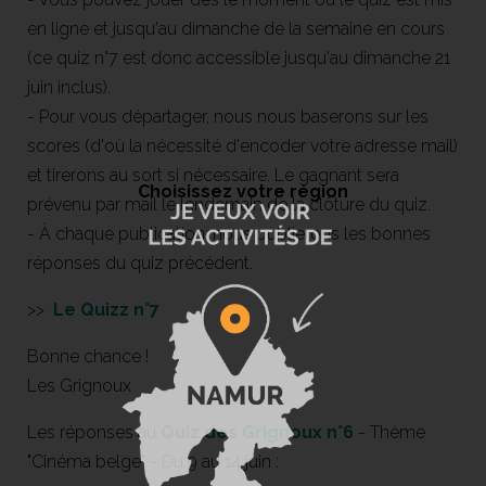
en ligne et jusqu'au dimanche de la semaine en cours
(ce quiz n°7 est donc accessible jusqu'au dimanche 21
juin inclus).
- Pour vous départager, nous nous baserons sur les
scores (d'où la nécessité d'encoder votre adresse mail)
et tirerons au sort si nécessaire. Le gagnant sera
Choisissez votre région
prévenu par mail le lendemain de la clôture du quiz.
- À chaque publication, nous publierons les bonnes
réponses du quiz précédent.
>>
Le Quizz n°7
Bonne chance !
Les Grignoux
Les réponses au
Quiz des Grignoux n°6
- Thème
"Cinéma belge" - Du 9 au 14 juin :