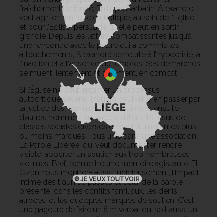
fraîchement ordonné, Philippe Barbarin. Alexandre
veut agir, en tant que catholique, au sein de l’Église
et pour l’Église, persuadé qu’elle peut en sortir
grandie. Depuis les lettres compatissantes jusqu’à
une rencontre avec le prêtre qui a commis les
attouchements, Alexandre se heurte à l’hypocrisie, à
l’inaction et à l'absence de remords. Ses démarches
se muent, lentement et sûrement, en combat.
Si l’Église ne peut entamer un processus
autocritique sévère, il faudra peut-être en passer par
la justice des hommes. Nous suivrons ensuite
d’autres hommes, aux vécus différents, issus de
classes sociales diverses et aux traumatismes plus
ou moins marqués. Tous unis dans une association,
La Parole Libérée, qui veut documenter, rendre
visible, apporter un soutien aux trop nombreuses
victimes. Bref, permettre une mémoire agissante. Et
Ozon nous montrera aussi, judicieusement, l’impact
intime des traumas passés et celui de la parole
présente, dans les conflits familiaux, les dénis
atroces, et les quelques marques de soutien. C’est
une gageure de faire un film verbal qui soit aussi un