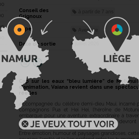
00
Conseil des
à partir de 7 ans
00
Grignoux
00
Type
Aventure
00
Date de sortie
8 juillet 2026
Cap sur les eaux “bleu lumière” de Motunui !
d’animation, Vaiana revient dans une spectacu
réelles
Accompagnée du célèbre demi-dieu Maui, incarné p
compagnons Pua et Hei Hei, l’héroïne de Motunui,
embarque pour une aventure extraordinaire à trav
lagons aux eaux turquoise. Ensemble, ils devront 
l’équilibre de la nature.
Entre émotion, humour et paysages grandioses, cette 