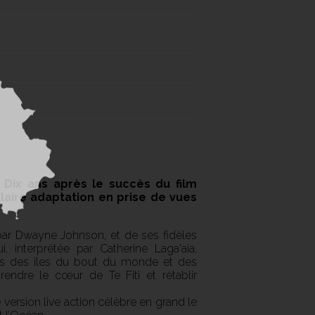
 Dix ans après le succès du film
laire adaptation en prise de vues
ar Dwayne Johnson, et de ses fidèles
 interprétée par Catherine Laga'aia,
ers des îles du bout du monde et des
rendre le cœur de Te Fiti et rétablir
version live action célèbre en grand le