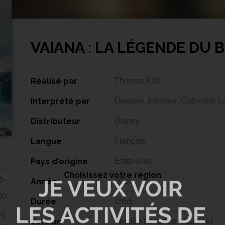
VAIANA : LA LÉGENDE DU
Réalisé par
Thomas Kail
Interprété par
Dwayne Johnson, Catherine La
Distributeur
Disney
Langue
Français
Pays d'origine
Etats-Unis
Choisissez votre région
15
Année
2026
00
Durée
1h55
45
Version
Version française (doublée)