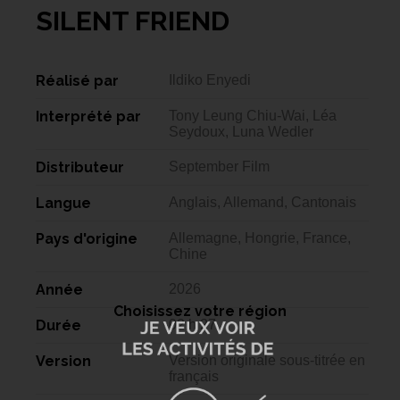
SILENT FRIEND
Réalisé par
Ildiko Enyedi
Interprété par
Tony Leung Chiu-Wai, Léa
Seydoux, Luna Wedler
Distributeur
September Film
Langue
Anglais, Allemand, Cantonais
Pays d'origine
Allemagne, Hongrie, France,
Chine
Année
2026
Choisissez votre région
Durée
02 h 27
Version
Version originale sous-titrée en
français