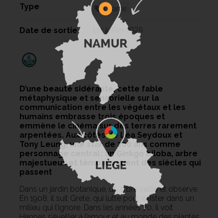
Type
Drame
Date de sortie
1er juillet 2026
D’une beauté sidérante, cette fable
métaphysique et sensorielle sur la
communication entre les végétaux et les
humains embrasse trois époques et
emmène le cinéma sur des terres rarement
arpentées. Aux côtés de Léa Seydoux et
Tony Leung, une star de 200 ans comme
personnage central : un Ginkgo biloba, arbre
majestueux et témoin patient des siècles qui
passent
Dans un jardin botanique, un arbre veille et observe.
En 1908, il suit Grete, qui lutte pour exister dans un
milieu qui l’ignore. Dans les années 70, il voit
Hannes s’éveiller à l’amour et au monde des plantes.