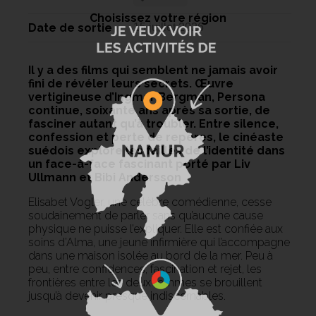
Choisissez votre région
Date de sortie
15 juillet 2026
Il y a des films qui semblent ne jamais avoir
fini de révéler leurs secrets. Œuvre
vertigineuse d’Ingmar Bergman, Persona
continue, soixante ans après sa sortie, de
fasciner autant qu’à troubler. Entre silence,
confession et perte de repères, le cinéaste
suédois explore les failles de l’identité dans
un face-à-face fascinant porté par Liv
Ullmann et Bibi Andersson
Elisabet Vogler, une célèbre comédienne, cesse
soudainement de parler sans qu’aucune cause
physique ne puisse l’expliquer. Elle est confiée aux
soins d’Alma, une jeune infirmière qui l’accompagne
dans une maison isolée au bord de la mer. Peu à
peu, entre confidences, fascination et rejet, les
frontières entre les deux femmes se brouillent
jusqu’à devenir presque indiscernables.