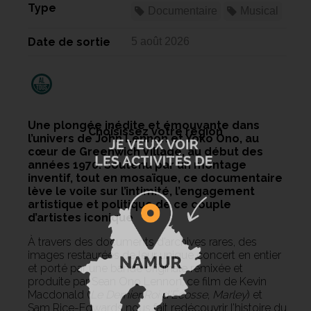
Type
Documentaire
Musical
Date de sortie
5 août 2026
Une plongée inédite et émouvante dans
Choisissez votre région
l’univers de John Lennon et Yoko Ono, au
cœur de Greenwich Village, au début des
années 1970. Soutenu par un montage
inventif, tout en mosaïque, ce documentaire
lève le voile sur l’intimité, l’engagement
artistique et politique de ce couple
d’artistes iconique
À travers des documents d’archives rares, des
images restaurées de leur unique concert en entier
et porté par une bande originale remixée et
produite par Sean Ono Lennon, ce film de Kevin
Macdonald (
Le Dernier Roi d’Écosse
,
Marley
) et
Sam Rice-Edwards nous fait redécouvrir l’histoire du