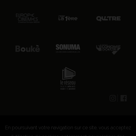
En poursuivant votre navigation sur ce site, vous acceptez
© 2026 CENTRE CULTUREL LES GRIGNOUX ASBL -
Kit presse
-
Conditions générales d'utilisation
-
Règlement