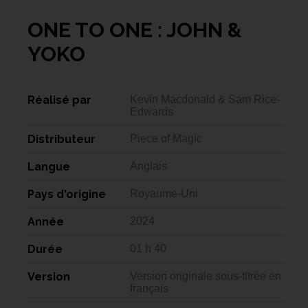
ONE TO ONE : JOHN &
YOKO
Réalisé par
Kevin Macdonald & Sam Rice-
Edwards
Distributeur
Piece of Magic
Langue
Anglais
Pays d'origine
Royaume-Uni
Année
2024
Durée
01 h 40
Version
Version originale sous-titrée en
français