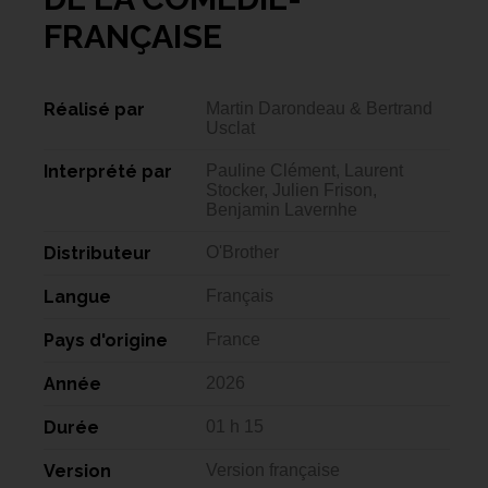
FRANÇAISE
Réalisé par
Martin Darondeau & Bertrand
Usclat
Interprété par
Pauline Clément, Laurent
Stocker, Julien Frison,
Benjamin Lavernhe
Distributeur
O'Brother
Langue
Français
Pays d'origine
France
Année
2026
Durée
01 h 15
Version
Version française