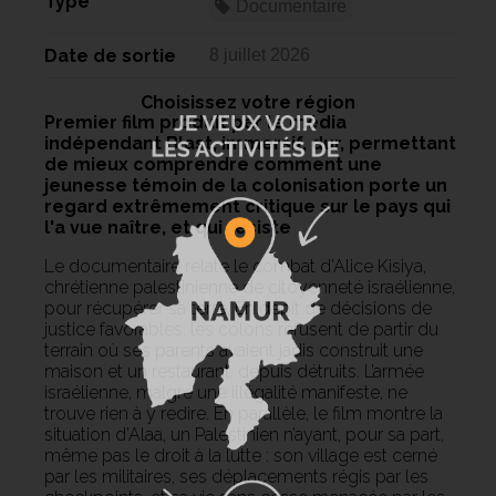
Type
Documentaire
Date de sortie
8 juillet 2026
Choisissez votre région
Premier film produit par le média
indépendant Blast, immersif, dur, permettant
de mieux comprendre comment une
jeunesse témoin de la colonisation porte un
regard extrêmement critique sur le pays qui
l'a vue naître, et qui résiste
Le documentaire relate le combat d’Alice Kisiya,
chrétienne palestinienne de citoyenneté israélienne,
pour récupérer sa terre. En dépit de décisions de
justice favorables, les colons refusent de partir du
terrain où ses parents avaient jadis construit une
maison et un restaurant, depuis détruits. L’armée
israélienne, malgré une illégalité manifeste, ne
trouve rien à y redire. En parallèle, le film montre la
situation d’Alaa, un Palestinien n’ayant, pour sa part,
même pas le droit à la lutte : son village est cerné
par les militaires, ses déplacements régis par les