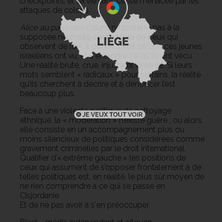
checkpoints, et sa vie sans cesse menacée par les
attaques de colons.
Alice au pays des colons
ne prétend pas à la
supposée neutralité confortable de ceux qui
observent de loin. Il donne à voir ce que ces jeunes
israéliens ont vu, et à entendre ce qu'ils ont vécu.
Une réalité brute, crue, injuste et violente. Si leurs
mots semblent « radicaux » pour certains, la réalité
qu’ils cherchent à décrire et à dénoncer l’est
beaucoup plus.
Face à une violente politique de nettoyage
ethnique, la « modération » n’existe guère ; ou alors
elle consiste en un accompagnement plus ou
moins silencieux de politiques considérées comme
gravement criminelles par le droit international.
Qualifier d'« extrême gauche » les positions de
ceux qui assument de s’opposer frontalement à de
telles politiques est, en réalité, le plus sûr moyen de
ne rien comprendre à ce qui se passe en
Cisjordanie.
Et de ne pas avoir à s'en préoccuper.