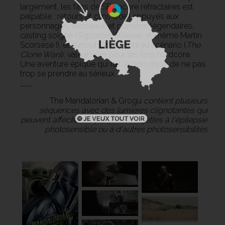
largement, les fans de SF encore réfractaires est
palpable : retours et clins d’œil appuyés aux
personnages, vaisseaux et planètes légendaires,
casting soigné (Sigourney Weaver et même Martin
Scorsese !), et surtout Dave Filoni au scénario (
The
Clone Wars
), valeur sûre pour les fans hardcore.
Une aventure épique qui fait le bon choix de ne pas
trop se prendre au sérieux.
___
The Mandalorian & Grogu
contient plusieurs
séquences avec des lumières clignotantes qui
peuvent affecter les personnes sujettes à l'épilepsie
photosensible ou à d'autres photosensibilités