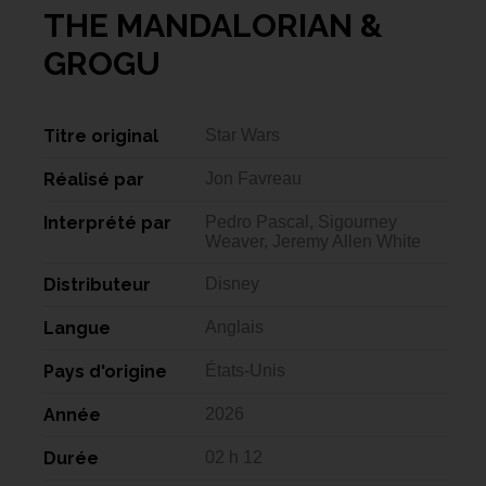
THE MANDALORIAN &
GROGU
Titre original
Star Wars
Réalisé par
Jon Favreau
Interprété par
Pedro Pascal, Sigourney
Weaver, Jeremy Allen White
Distributeur
Disney
Langue
Anglais
Pays d'origine
États-Unis
Année
2026
Durée
02 h 12