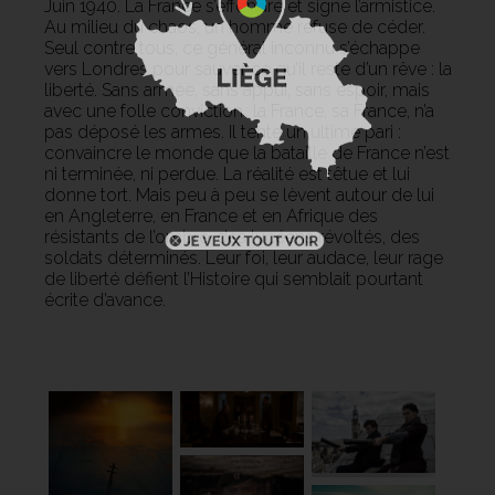
Juin 1940. La France s’effondre et signe l’armistice.
Au milieu du chaos, un homme refuse de céder.
Seul contre tous, ce général inconnu s’échappe
vers Londres pour sauver ce qu’il reste d’un rêve : la
liberté. Sans armée, sans appui, sans espoir, mais
avec une folle conviction : la France, sa France, n’a
pas déposé les armes. Il tente un ultime pari :
convaincre le monde que la bataille de France n’est
ni terminée, ni perdue. La réalité est têtue et lui
donne tort. Mais peu à peu se lèvent autour de lui
en Angleterre, en France et en Afrique des
résistants de l’ombre, des lycéens révoltés, des
soldats déterminés. Leur foi, leur audace, leur rage
de liberté défient l’Histoire qui semblait pourtant
écrite d’avance.