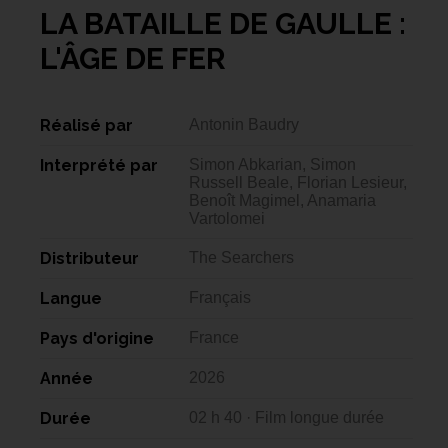
LA BATAILLE DE GAULLE :
L'ÂGE DE FER
Réalisé par
Antonin Baudry
Interprété par
Simon Abkarian, Simon
Russell Beale, Florian Lesieur,
Benoît Magimel, Anamaria
Vartolomei
Distributeur
The Searchers
Langue
Français
Pays d'origine
France
Année
2026
Durée
02 h 40 · Film longue durée