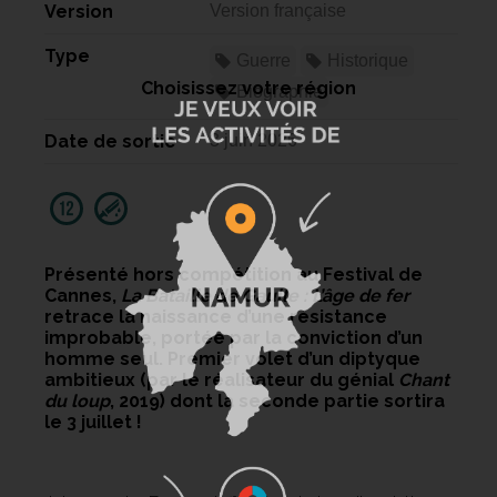
Version
Version française
Type
Guerre
Historique
Choisissez votre région
Biographie
Date de sortie
3 juin 2026
Présenté hors compétition au Festival de
Cannes,
La Bataille de Gaulle : L’âge de fer
retrace la naissance d’une résistance
improbable, portée par la conviction d’un
homme seul. Premier volet d’un diptyque
ambitieux (par le réalisateur du génial
Chant
du loup
, 2019) dont la seconde partie sortira
le 3 juillet !