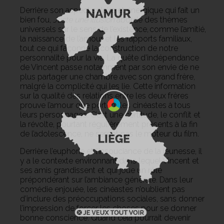
Derrière son aspect solaire et énergique qui fait un
bien fou,
Juste une illusion
aborde des thèmes
universels sur le sens de l’existence, comme l’amitié,
la naissance de l’amour et les rapports familiaux,
tout ce qui façonne la construction de notre
personnalité pour la vie. La quête d’indépendance
de Vincent passe notamment par son envie de ne
plus partager une chambre avec son grand frère,
malgré la complicité qui les lie. Cette information
sur la qualité des relations entre les deux frères
prouve l’amour que portent les cinéastes à tous
leurs personnages. C’est une certitude, le conflit et
la révolte, pourtant régulièrement présents à la fin
de l’adolescence, ne seront pas le moteur du film.
Derrière l’euphorie et l’insouciance de la jeunesse, il
y a le contexte environnant dans lequel Vincent et
ses amis grandissent et qui joue un rôle
prépondérant sur l’ambiance générale. Dans leur
comédie enjouée, les cinéastes n’oublient pas
d’inclure des préoccupations sociales, sans donner
l’impression de forcer les choses pour se donner
bonne conscience. Quand cela pourrait devenir