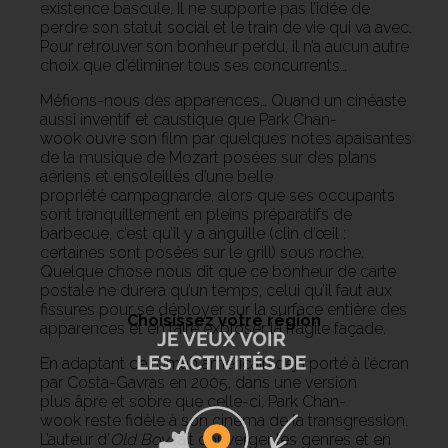
existence bascule. Il ne supporte pas l’idée de
perdre son statut social et le train de vie qui va avec.
Pour retrouver son bonheur perdu, il n’a aucun autre
choix que d’éliminer tous ses concurrents…
Méfions-nous des apparences… Quand un cinéaste
aussi inventif et caustique que Park Chan-
wook ouvre son film par quelques notes apaisantes
de la musique de Mozart posées sur des plans
aériens et ensoleillés d’une belle
propriété campagnarde, alors que ses occupants
sont tranquillement en pleins préparatifs de
barbecue, c’est qu’il y a anguille (clin d’œil :
certaines sont posées sur le grill) sous roche.
Quelque chose nous dit que ce bonheur de carte
postale ne durera qu’un temps, celui qu’il faut aux
fissures pour se déployer sur la surface entière des
Choisissez votre région
apparences et en faire exploser la fragile façade.
En adaptant ce roman américain déjà porté à l’écran
par Costa-Gavras en 2005, dans une version
plus âpre et sobre que celle-ci, Park Chan-
wook reste fidèle à son cinéma de la transgression.
L’auteur d’
Old Boy
fait converger les genres et en