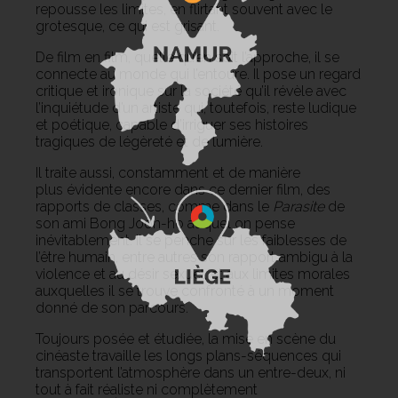
repousse les limites, en flirtant souvent avec le
grotesque, ce qui est grisant.
De film en film, quelle qu’en soit l’approche, il se
connecte au monde qui l’entoure. Il pose un regard
critique et ironique sur la société qu’il révèle avec
l’inquiétude d’un artiste qui, toutefois, reste ludique
et poétique, capable d’irriguer ses histoires
tragiques de légèreté et de lumière.
Il traite aussi, constamment et de manière
plus évidente encore dans ce dernier film, des
rapports de classes, comme dans le
Parasite
de
son ami Bong Joon-ho auquel on pense
inévitablement. Il se penche sur les faiblesses de
l’être humain, entre autres son rapport ambigu à la
violence et au désir sexuel, et aux limites morales
auxquelles il se trouve confronté à un moment
donné de son parcours.
Toujours posée et étudiée, la mise en scène du
cinéaste travaille les longs plans-séquences qui
transportent l’atmosphère dans un entre-deux, ni
tout à fait réaliste ni complètement