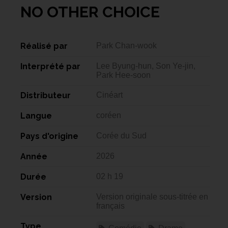
NO OTHER CHOICE
Réalisé par
Park Chan-wook
Interprété par
Lee Byung-hun, Son Ye-jin,
Park Hee-soon
Distributeur
Cinéart
Langue
coréen
Pays d'origine
Corée du Sud
Année
2026
Durée
02 h 19
Version
Version originale sous-titrée en
français
Type