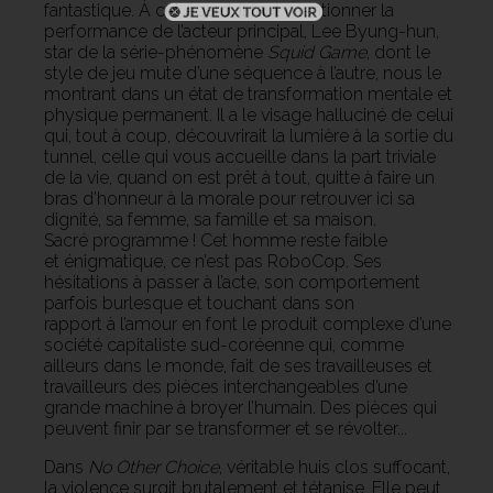
fantastique. À cet égard, il faut mentionner la
performance de l’acteur principal, Lee Byung-hun,
star de la série-phénomène
Squid Game
, dont le
style de jeu mute d’une séquence à l’autre, nous le
montrant dans un état de transformation mentale et
physique permanent. Il a le visage halluciné de celui
qui, tout à coup, découvrirait la lumière à la sortie du
tunnel, celle qui vous accueille dans la part triviale
de la vie, quand on est prêt à tout, quitte à faire un
bras d’honneur à la morale pour retrouver ici sa
dignité, sa femme, sa famille et sa maison.
Sacré programme ! Cet homme reste faible
et énigmatique, ce n’est pas RoboCop. Ses
hésitations à passer à l’acte, son comportement
parfois burlesque et touchant dans son
rapport à l’amour en font le produit complexe d’une
société capitaliste sud-coréenne qui, comme
ailleurs dans le monde, fait de ses travailleuses et
travailleurs des pièces interchangeables d’une
grande machine à broyer l’humain. Des pièces qui
peuvent finir par se transformer et se révolter...
Dans
No Other Choice
, véritable huis clos suffocant,
la violence surgit brutalement et tétanise. Elle peut