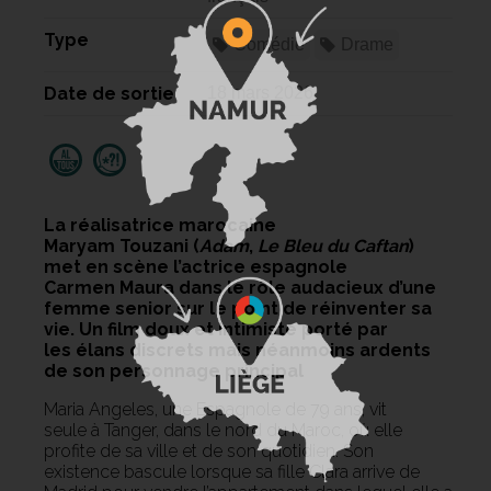
Type
Comédie
Drame
Date de sortie
18 mars 2026
La réalisatrice marocaine
Maryam Touzani (
Adam
,
Le Bleu du Caftan
)
met en scène l’actrice espagnole
Carmen Maura dans le rôle audacieux d’une
femme senior sur le point de réinventer sa
vie. Un film doux et intimiste porté par
les élans discrets mais néanmoins ardents
de son personnage principal
Maria Angeles, une Espagnole de 79 ans, vit
seule à Tanger, dans le nord du Maroc, où elle
profite de sa ville et de son quotidien. Son
existence bascule lorsque sa fille Clara arrive de