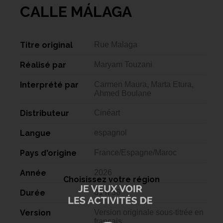
CALLE MÁLAGA
Titre original
Rue Malaga
Réalisé par
Maryam Touzani
Interprété par
Carmen Maura, Marta Etura,
Ahmed Boulane
Distributeur
Cinéart
Langue
espagnol
Pays d'origine
France/Espagne/Maroc
Année
2026
Choisissez votre région
Durée
01 h 56
Version
Version originale sous-titrée en
français