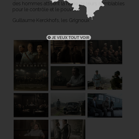
des hommes attisent la haine de leurs semblables
pour le contrôle et le pouvoir.
Guillaume Kerckhofs, les Grignoux