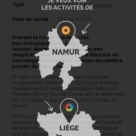
Type
Drame
Historique
Date de sortie
28 janvier 2026
Prenant la forme d’un huis clos
psychologique d’une rare
tension, Nuremberg revisite l’un des
chapitres les plus sombres de l’histoire en
s’immergeant dans les coulisses du célèbre
procès du même nom
En 1945, le psychiatre de l’armée américaine
Douglas Kelley (Rami Malek) est chargé d’évaluer
mentalement les hauts responsables nazis, dont
Hermann Göring (Russell Crowe), afin de déterminer
s’ils sont aptes à être jugés pour leurs crimes de
guerre...
Le film suit les rouages d’un procès qui a posé les
bases du droit international, actuellement foulé par
d’autres tyrans.
Nuremberg
est un brûlant rappel
que les mécanismes d’hier sont ceux d’aujourd’hui ;