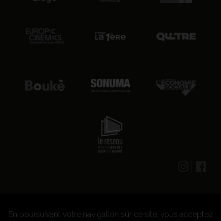
En poursuivant votre navigation sur ce site, vous acceptez
© 2026 CENTRE CULTUREL LES GRIGNOUX ASBL -