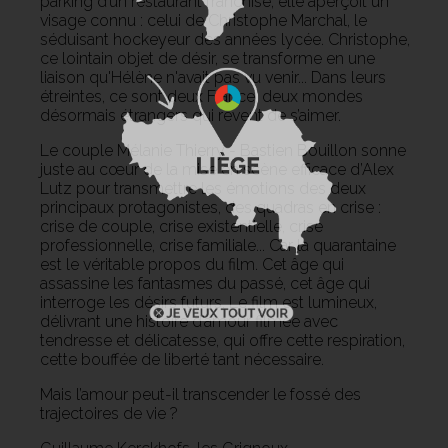
parking d’un restaurant franchisé, elle aperçoit un
visage connu : celui de Christophe Marchal, le
séduisant hockeyeur des années lycée. Christophe,
ce lointain objet de désir, se transforme en une
liaison qu'Hélène n'avait pas vu venir... Dans leurs
étreintes, ce sont deux France, deux mondes
désormais étrangers qui rêvent de s’aimer.
Le couple Mélanie Thierry - Bastien Bouillon sonne
juste au cœur de la mise en scène efficace d’Alex
Lutz pour transmettre les émotions des deux
principaux protagonistes, des quadras en crise :
crise de couple, crise existentielle, crise
professionnelle, crise familiale... Car la quarantaine
est le véritable propos du film. Cet âge qui
assassine les fantasmes du passé, cet âge qui
interroge les désirs futurs. Le film est lumineux,
délivrant une histoire d’amour filmée avec
tendresse et délicatesse, qui offre cette respiration,
cette bouffée de liberté tant nécessaire.
Mais l’amour peut-il transcender le fossé des
trajectoires de vie ?