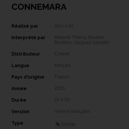
CONNEMARA
Réalisé par
Alex Lutz
Interprété par
Mélanie Thierry, Bastien
Bouillon, Jacques Gamblin
Distributeur
Cinéart
Langue
français
Pays d'origine
France
Année
2025
Durée
01 h 52
Version
Version française
Type
Drame