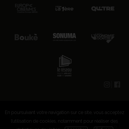
En poursuivant votre navigation sur ce site, vous acceptez
© 2026 CENTRE CULTUREL LES GRIGNOUX ASBL -
Kit presse
-
Conditions générales d'utilisation
-
Règlement
l’utilisation de cookies, notamment pour réaliser des
concours