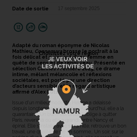
Date de sortie
17 septembre 2025
Adapté du roman éponyme de Nicolas
Mathieu,
Connemara
brosse le portrait à la
Choisissez votre région
fois délicat et poignant d’une femme en
quête de sens et de renouveau. Présenté en
sélection Cannes Première 2025, ce drame
intime, mêlant mélancolie et réflexions
sociétales, est porté par une direction
d’acteurs sensible et le regard artistique
affirmé d’Alex Lutz
Issue d'un milieu modeste, Hélène a délaissé
depuis longtemps les Vosges. Aujourd'hui, elle a la
quarantaine. Un burn-out brutal l’oblige à quitter
Paris, revenir là où elle a grandi, entre Nancy et
épinal. Elle s'installe avec sa famille, retrouve un bon
travail, une qualité de vie en somme… Un soir, sur le