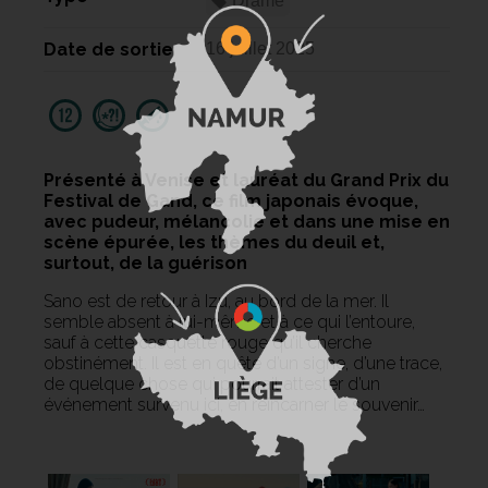
Drame
Date de sortie
16 juillet 2025
Présenté à Venise et lauréat du Grand Prix du
Festival de Gand, ce film japonais évoque,
avec pudeur, mélancolie et dans une mise en
scène épurée, les thèmes du deuil et,
surtout, de la guérison
Sano est de retour à Izu, au bord de la mer. Il
semble absent à lui-même et à ce qui l’entoure,
sauf à cette casquette rouge qu’il cherche
obstinément. Il est en quête d’un signe, d’une trace,
de quelque chose qui pourrait attester d’un
événement survenu ici, en réincarner le souvenir…