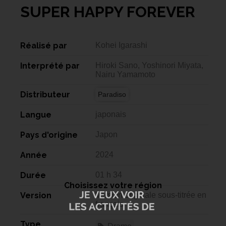
SUPER HAPPY FOREVER
Réalisé par
Kohei Igarashi
Interprété par
Hiroki Sano, Yoshinori Miyata,
Nairu Yamamoto
Distributeur
Paradiso
Langue
japonais
Pays d'origine
Japon
Année
2024
Durée
01 h 34
Choisissez votre région
Version
Version originale sous-titrée en
français
Type