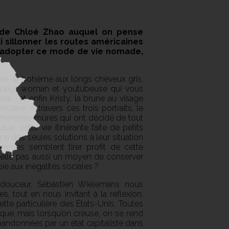
m de Chloé Zhao auquel on pense
 sillonner les routes américaines
d’adopter ce mode de vie nomade,
aurie, la bohème aux longs cheveux gris,
usiness woman et youtubeuse qui vous
de ; et enfin Kristy, la brune au visage
caine. À travers ces trois portraits, le
 femmes mûres qui ont décidé de tout
lue, cette vie itinérante faite de petits
ne des seules solutions à leur situation
femmes semblent tirer profit de cette
t-elle pas aussi un moyen de conserver
e aux inégalités sociales ?
douceur, Sébastien Wielemans nous
 tout en nous invitant à la réflexion.
tte particulière des États-Unis. Toutes
rique, mais lorsqu’on creuse, on se rend
ndonnées par un état capitaliste dans