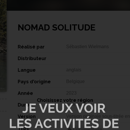
NOMAD SOLITUDE
Réalisé par
Sébastien Wielmans
Distributeur
Langue
anglais
Pays d'origine
Belgique
Année
2023
Choisissez votre région
Durée
01 h 30
Version
Version originale sous-titrée en
Type
Documentaire