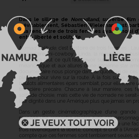
Dans le sillage de
Nomadland
, superbe fil
inévitablement, Sébastien Wielemans est parti
à la rencontre de trois femmes ayant choisi 
entre liberté et solitude
Nomad Solitude
, c’est l’histoire de trois femmes : L
mi-sorcière mi-cowboy ; Linda, la républicaine, b
apprendra tout ce qu’il faut savoir sur la vie de noma
mélancolique et aux allures d’une ancienne star améri
documentaire nous plonge dans le quotidien de ces
plaquer pour vivre sur la route. À la fois subie et vou
boulots alimentaires épars semblait, pour elles, être u
financière précaire. Chacune à leur manière, ces 
solitude choisie, mais cette vie de nomade ne serai
leur dignité dans une Amérique plus que jamais en proi
Dans un geste cinématographique d’une grande 
propose une rencontre sincère avec ces personnages,
Chaque portrait est singulier et nous montre une face
trois revendiquent la liberté, concept si cher à l’Amé
compte que ces femmes sont terriblement seules, aba