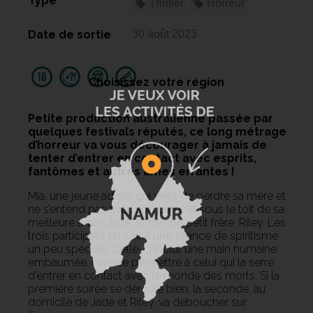
Type
Thriller
Horreur
Date de sortie
30 août 2023
Choisissez votre région
Petite production australienne passée par
quelques festivals réputés, ce long métrage
d’horreur va vous décourager à jamais de
tenter d’entrer en contact avec esprits,
fantômes et autres âmes errantes !
Mia, une jeune adulte qui vient de perdre sa mère et
ne s’entend pas avec son père, vit sous le toit de sa
meilleure amie, Jade, et de son petit frère, Riley. Les
trois participent un soir à une séance de spiritisme
un peu spéciale. Celle-ci inclut une main humaine
embaumée, censée permettre à celui qui la serre
d’entrer en contact avec le monde des morts. Si la
première soirée se déroule bien, la seconde, au
domicile de Jade et Riley, va déboucher sur