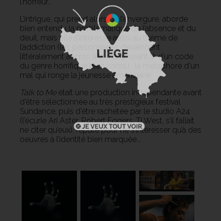
l’horreur…
L’intrigue, qui prend alors de l’envergure, aborde
bien entendu la problématique de l’absence et du
deuil, mais elle s’intéresse aussi au thème de
l’addiction (les personnages deviennent
littéralement accros à la main), usant là d’un code
du genre horrifique bien connu : la métaphore d'un
mal qui ronge la jeunesse américaine.
Talk to Me
était une production indépendante avant
d’être sélectionnée au très prestigieux festival
Sundance, puis d’être rachetée par le studio A24
(l’écurie Ari Aster, Robert Eggers, Ti West, s’il fallait
ne citer qu’eux), réputé pour ne s’intéresser qu’à des
oeuvres à l’identité bien marquée…