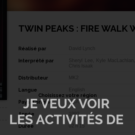
TWIN PEAKS : FIRE WALK 
Réalisé par
David Lynch
Interprété par
Sheryl Lee, Kyle MacLachlan,
Chris Isaak
Distributeur
MK2
Langue
English
Choisissez votre région
Pays d'origine
USA
Année
1992
Durée
02 h 15