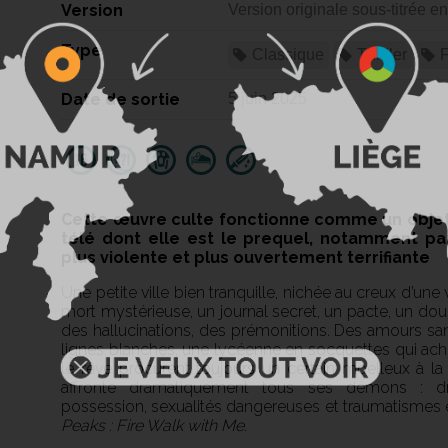
Version
Version originale sous-titrée en
Type
Classique
Thriller
F
Date de sortie
5 juin 2025
Cette œuvre culte fonctionne comme un objet
télé dont elle est le prequel, notamment p
plus violente et plus ouvertement terrifiante
Une petite ville bien tranquille, nichée au creux d’une 
mort mystérieuse, un journal secret, un pacte, un do
des hallucinations, des prémonitions. Des amours s
lignes blanches, une lycéenne en socquettes qui achè
le rêve procurent toujours un certain moelleux à la
affronte dramatiquement tous ses démons : dro
possession, sexualités dangereuses et traumatismes en
Peaks : Fire Walk with Me
.