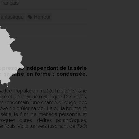
 français
antastique
Horreur
 presque indépendant de la série
ar sa mise en forme : condensée,
vallée. Population : 51 201 habitants. Une
uble et une bague maléfique. Des rêves,
ans lendemain, une chambre rouge, des
ve de brûler sa vie… Là où la brume et
 série, le film ne ménage personne et
gues dures, délires paranoïaques,
fouis. Voilà l’univers fascinant de
Twin