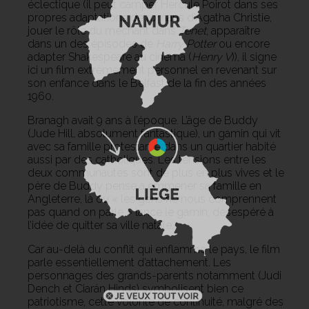
éclectique (il peut camper Hercule Poirot dans ses
propres adaptations de romans d’Agatha Christie,
jouer le rôle du méchant dans
Tenet
, apparaître
dans un des épisodes de
Harry Potter
ou encore
adapter Shakespeare au cinéma (
Henry V
)), il signe
ici un film extrêmement personnel en revenant sur
son enfance dans le Belfast de la fin des années
1960.
Branagh avait 9 ans à l’époque. L’âge de Buddy
(Jude Hill, absolument fantastique), un gamin qui vit
avec sa famille protestante dans un quartier habité
aussi par des catholiques. Les tensions entre les
deux communautés sont de plus en plus vives et le
père de Buddy pense à emmener sa famille en
Angleterre, là où « les gens ne nous comprennent
pas quand on parle » lance le gamin, désespéré à
l’idée de quitter sa ville natale.
Car au-delà du conflit qui enflamme le pays, le film
parle essentiellement d’attachement. Les
personnages des grands-parents notamment (Judi
Dench et Ciarán Hinds) symbolisent bien ce
patriotisme, cette volonté de continuité, malgré des