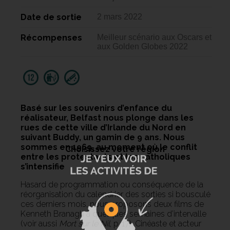
Date de sortie
2 mars 2022
Récompenses
Meilleur scénario aux Oscars et
aux Golden Globes 2022
Basé sur les souvenirs d’enfance du
réalisateur, Belfast nous plonge dans les
rues de cette ville d’Irlande du Nord en
suivant Buddy, un gamin de 9 ans. Nous
sommes en 1969, au moment où le conflit
Choisissez votre région
entre les protestants et les catholiques
s’intensifie
Hasard de programmation ou conséquence de la
réorganisation du calendrier des sorties si bousculé
ces derniers mois, nous proposons deux films de
Kenneth Branagh à quelques semaines d’intervalle
(voir aussi
Mort sur le Nil
, p. 17). Cinéaste et acteur