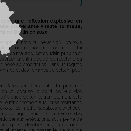
opose une réflexion explosive en
’une stupéfiante vitalité formelle,
val de Berlin en 2020
emplaire, mais nul ne sait où il va tous
soudre à tuer un homme comme on lui
mée en mariage, est soudain prisonnier
xercer, a enfin décidé de révéler à sa
ont inexorablemenft liés. Dans un régime
 hommes et des femmes se battent pour
t. Rares sont ceux qui ont représenté
ution et épousé le point de vue des
différence de l’un, le tremblement et le
ème, le renoncement auquel sa résistance
 dévoile les motifs capables d’expliquer
 politique iranien est en cause : des
rticiper aux exécutions, sous peine de
eux qui se déroberaient, il deviendrait
pays et même de passer le permis de