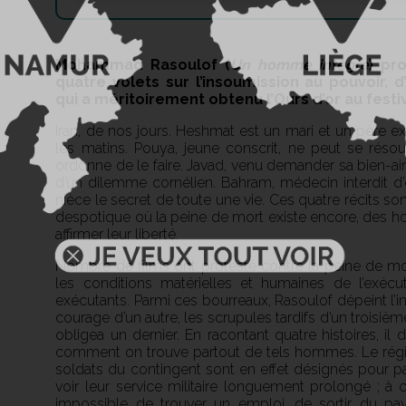
Mohammad Rasoulof (
Un homme intègre
) pr
quatre volets sur l’insoumission au pouvoir, d
qui a méritoirement obtenu l’Ours d’or au festi
Iran, de nos jours. Heshmat est un mari et un père ex
les matins. Pouya, jeune conscrit, ne peut se ré
ordonne de le faire. Javad, venu demander sa bien-ai
d’un dilemme cornélien. Bahram, médecin interdit d’e
nièce le secret de toute une vie. Ces quatre récits s
despotique où la peine de mort existe encore, des
affirmer leur liberté.
Nombre de films ont protesté contre la peine de mor
les conditions matérielles et humaines de l’exéc
exécutants. Parmi ces bourreaux, Rasoulof dépeint l’in
courage d’un autre, les scrupules tardifs d’un troisi
obligea un dernier. En racontant quatre histoires, il
comment on trouve partout de tels hommes. Le régime
soldats du contingent sont en effet désignés pour pa
voir leur service militaire longuement prolongé ; à c
impossible de trouver un emploi, de sortir du 