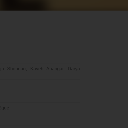
D
egh Shourian, Kaveh Ahangar, Darya
hèque