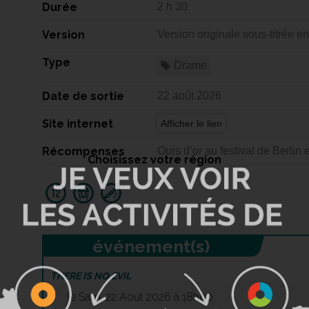
Durée
2 h 30
Version
Version originale sous-titrée en
Type
Drame
Date de sortie
22 août 2026
Site internet
Afficher le lien
Récompenses
Ours d’or au festival de Berlin
Choisissez votre région
événement(s)
THERE IS NO EVIL
le Sam. 22 Août 2026 à 18h00