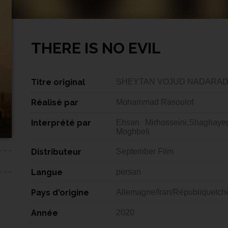
THERE IS NO EVIL
Titre original
SHEYTAN VOJUD NADARA
Réalisé par
Mohammad Rasoulof
Interprété par
Ehsan Mirhosseini,Shaghay
Moghbeli
Distributeur
September Film
Langue
persan
Pays d'origine
Allemagne/Iran/Républiquetc
Année
2020