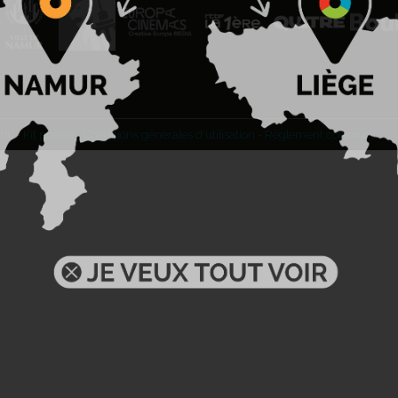
BL -
Kit presse
-
Conditions générales d'utilisation
-
Règlement concours