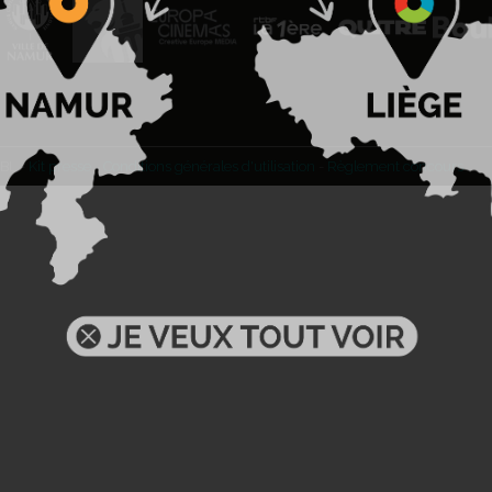
BL -
Kit presse
-
Conditions générales d'utilisation
-
Règlement concours