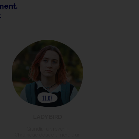
ment.
r.
LADY BIRD
Grandir, fuir, revenir.
Chronique douce-amère d’un