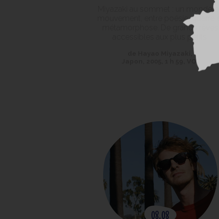
Miyazaki au sommet : un monde e
mouvement, entre poésie, guerre 
métamorphose. De grands rêves
accessibles aux plus petits.
de Hayao Miyazaki,
Japon, 2005, 1 h 59, VO.