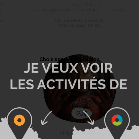
e,
qui changent tout.
.
Un film qui donne envie d’aimer le monde.
» …
sur
de Jean-Pierre Jeunet,
France, 2011, 2 h 02.
Choisissez votre région
SPIDER-MAN 2