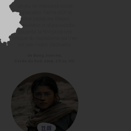
Un jeu de massacre social
implacable. Palme d’Or et
thriller jubilatoire. Brillant,
imprévisible et d’une lucidité
glaçante, le film pose une
critique du capitalisme qui n'en
est pas moins d'actualité.
de Bong Joon Ho,
Corée du Sud, 2019, 2 h 12, VO.