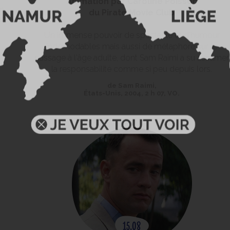
Animation par Caroline Poisson
n
du Pirate Movie Club
et
Un immense pouvoir de spectacle et d'humour
indémodables mais aussi de métaphore sur le
passage à l'âge adulte, dont Sam Raimi a su assumer
la responsabilité comme si peu depuis lors.
de Sam Raimi,
États-Unis, 2004, 2 h 07, VO.