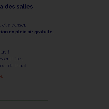
a des salles
e… et à danser.
ion en plein air gratuite
,
.
lub !
vient fête :
out de la nuit.
e.
.