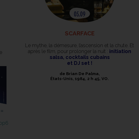
SCARFACE
Le mythe, la démesure, l’ascension et la chute. Et
après le film, pour prolonger la nuit :
initiation
e
salsa, cocktails cubains
et DJ set !
de Brian De Palma,
États-Unis, 1984, 2 h 45, VO.
rop6