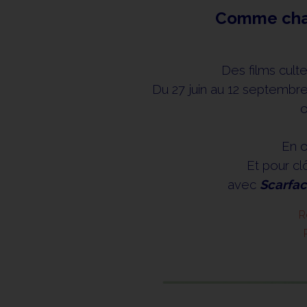
Comme chaqu
Des films cult
Du 27 juin au 12 septembr
o
En o
Et pour clô
avec
Scarfa
R