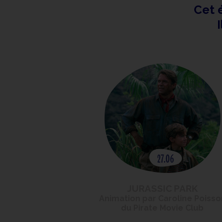
Cet 
I
JURASSIC PARK
Animation par Caroline Poisso
du Pirate Movie Club