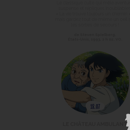
Le classique culte qui mêle aventur
suspense et répliques inoubliables
« La vie trouve toujours un chemin 
mais gardez tout de même un oeil 
les sorties de secours !
de Steven Spielberg,
États-Unis, 1993, 2 h 02, VO.
LE CHÂTEAU AMBULANT