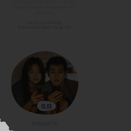
passage à l’âge adulte. Un film
drôle, juste et profondément
attachant.
de Greta Gerwig,
États-Unis, 2018, 1 h 35, VO.
PARASITE