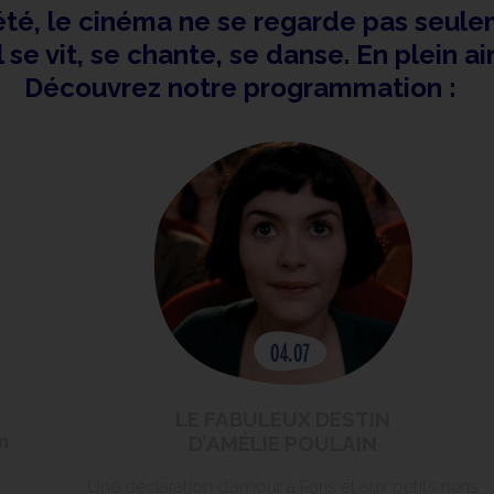
été, le cinéma ne se regarde pas seule
l se vit, se chante, se danse. En plein ai
Découvrez notre programmation :
LE FABULEUX DESTIN
n
D’AMÉLIE POULAIN
Une déclaration d’amour à Paris et aux petits riens