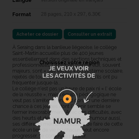
Langue
Format
28 pages, 210 x 297, 6.30€
Acheter ce dossier
Consulter un extrait
À Seraing dans la banlieue liégeoise, le collège
Saint-Martin accueille plus de 400 jeunes
essentiellement dans des sections techniques et
Choisissez votre région
professionnelles.
La plupart d'entre eux, souvent
majeurs, sont « des exclus » du système scolaire,
rejetés de tous les établissements qu'ils ont pu
fréquenter jusque-là...
Le collège n'est pas un havre de paix ni « l' école
de la réussite », mais l'équipe pédagogique ne
veut pas s'arrêter et entend donner une dernière
chance à ces jeunes dont l'avenir semble se
fermer inexorablement.
Avec des difficultés, avec
des heurts et des pleurs, avec de l'humour aussi,
ses différents membres essaient de faire de cette
école un lieu de vie où chacun peut encore
progresser, se construire un futur.