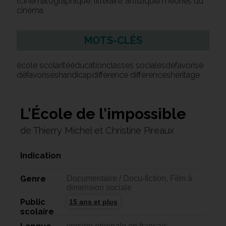
(cinématographique, littéraire, artistique)Théories du
cinéma
MOTS-CLÉS
école scolaritééducationclasses socialesdéfavorisé
défavoriséshandicapdifférence différenceshéritage
L'École de l'impossible
de Thierry Michel et Christine Pireaux
Indication
Genre
Documentaire / Docu-fiction, Film à
dimension sociale
Public
15 ans et plus
scolaire
version originale en français