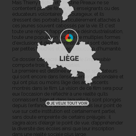
Mais Thierry Michel et Christine Pireaux ne se
contentent pas de filmer des enseignants ou des
éducateurs volontaires et courageux, et ils
dressent des portraits particulièrement attachés à
ces jeunes souvent cabossés par la vie.
Et c'est
toute une région frappée par la désindustrialisation,
toute une population victime de multiples formes
d'exclusion et de discrimination qui sont décrites
par petites touches et avec beaucoup d'humanité.
Ce dossier consacré à
l’École de l’impossible
comporte trois grandes parties.
La première est destinée aux jeunes spectateurs
qui sont encore dans l’enseignement secondaire et
qui ont plus ou moins l’âge des adolescents
montrés dans le film. La vision de ce film sera pour
eux l’occasion de réfléchir à une réalité qu’ils
connaissent bien et dans laquelle ils sont plongés
depuis l’enfance, à savoir l’école. Mais leur point de
vue sur cette institution est certainement partiel,
sans doute empreinte de certains préjugés : il
s’agira alors d’élargir le point de vue, d’appréhender
la diversité des écoles ainsi que leur inscription
dans une réalité sociale plus large.