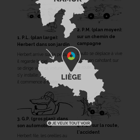
2. P.M. (plan moyen):
sur un chemin de
1. P.L. (plan large):
campagne
Herbert dans son jardin
L'auto se déplace à vive
Herbert arrive sur la pelouse:
allure en cahotant sur
il regarde le ciel,
la route.
se dirige vers sa voiture,
s'y installe;
il commence à rouler.
3. G.P. (gros plan): dans
4. P.L.: sur la route,
son automobile
l'accident
Herbert file, les oreilles au