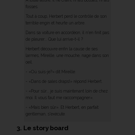
A toute allure, il ne craint ni les bosses, ni les
fosses.
Tout à coup, Herbert perd le contrôle de son
terrible engin et heurte un arbre.
Dans sa voiture en accordéon, il n'en finit pas
de pleurer... Que lui arrive-t-il ?
Herbert découvre enfin la cause de ses
larmes, Mireille, une mouche, nage dans son
oeil.
- «Où suis-je?» dit Mireille.
- «Dans de sales draps!» répond Herbert.
- «Pour sûr... je suis maintenant loin de chez
moi. Il vous faut me raccompagner».
- «Mais bien sûr». Et Herbert, en parfait
gentleman, s'exécute.
3. Le story board