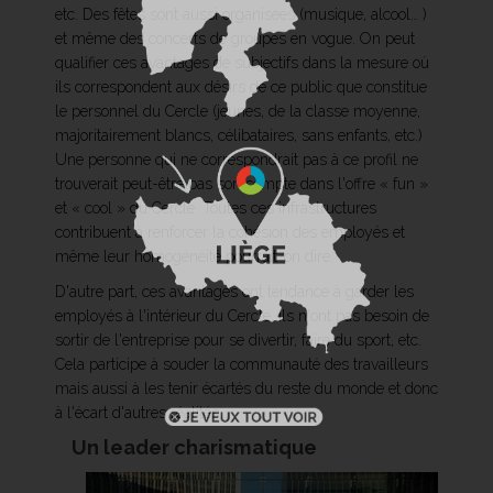
etc. Des fêtes sont aussi organisées (musique, alcool… )
et même des concerts de groupes en vogue. On peut
qualifier ces avantages de subjectifs dans la mesure où
ils correspondent aux désirs de ce public que constitue
le personnel du Cercle (jeunes, de la classe moyenne,
majoritairement blancs, célibataires, sans enfants, etc.)
Une personne qui ne correspondrait pas à ce profil ne
trouverait peut-être pas son compte dans l'offre « fun »
et « cool » du Cercle. Toutes ces infrastructures
contribuent à renforcer la cohésion des employés et
même leur homogénéité pourrait-on dire.
D'autre part, ces avantages ont tendance à garder les
employés à l'intérieur du Cercle, ils n'ont pas besoin de
sortir de l'entreprise pour se divertir, faire du sport, etc.
Cela participe à souder la communauté des travailleurs
mais aussi à les tenir écartés du reste du monde et donc
à l'écart d'autres réalités…
Un leader charismatique