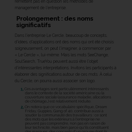
remettent pas en question les méthodes de
management de l'entreprise.
Prolongement : des noms
significatifs
Dans l'entreprise Le Cercle, beaucoup de concepts,
d'idées, d'applications ont des noms qui ont été choisis
soigneusement, on peut l'imaginer, à commencer par
« Le Cercle », lui-même. Mais les mots SeeChange,
SoulSearch, TrueYou peuvent aussi être l'objet
d'intéressantes interprétations. Invitons les participants à
élaborer des significations autour de ces mots. À celui
du Cercle, on pourra aussi associer son logo.
1.
Ces avantages sont particulièrement intéressants
dans le contexte de la société américaine où la
couverture sociale (assurance maladie, allocations
de chômage…) est relativement réduite.
2.
On notera que ce vocabulaire spécifique, Dream
Friday, Guppies, Gang of 40, contribue aussi à
souder la communauté des travailleurs : ce sont
des mots que les extérieurs à l'entreprise ne
peuvent pas comprendre, non pas en raison de
leur technicité, mais bien parce qu'ils constituent
des marques, des concepts d'un groupe dont ils