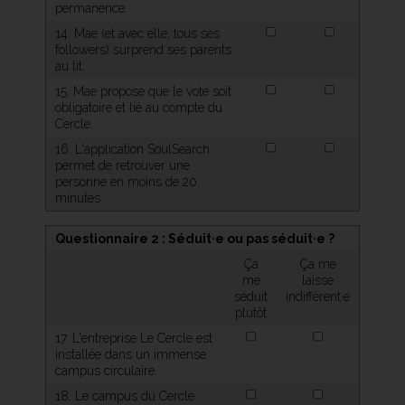
permanence.
14. Mae (et avec elle, tous ses
followers) surprend ses parents
au lit.
15. Mae propose que le vote soit
obligatoire et lié au compte du
Cercle.
16. L'application SoulSearch
permet de retrouver une
personne en moins de 20
minutes.
Questionnaire 2 : Séduit·e ou pas séduit·e ?
Ça
Ça me
me
laisse
séduit
indifférent·e
plutôt
17. L'entreprise Le Cercle est
installée dans un immense
campus circulaire.
18. Le campus du Cercle