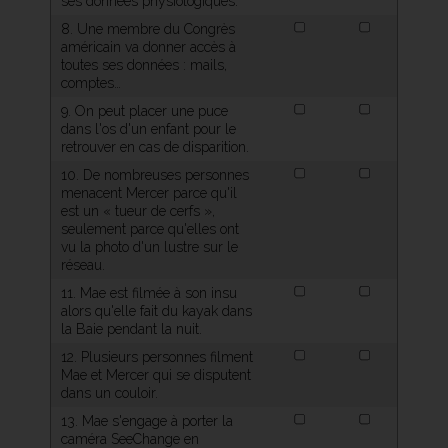
ses données physiologiques.
8. Une membre du Congrès
américain va donner accès à
toutes ses données : mails,
comptes…
9. On peut placer une puce
dans l'os d'un enfant pour le
retrouver en cas de disparition.
10. De nombreuses personnes
menacent Mercer parce qu'il
est un « tueur de cerfs »,
seulement parce qu'elles ont
vu la photo d'un lustre sur le
réseau.
11. Mae est filmée à son insu
alors qu'elle fait du kayak dans
la Baie pendant la nuit.
12. Plusieurs personnes filment
Mae et Mercer qui se disputent
dans un couloir.
13. Mae s'engage à porter la
caméra SeeChange en