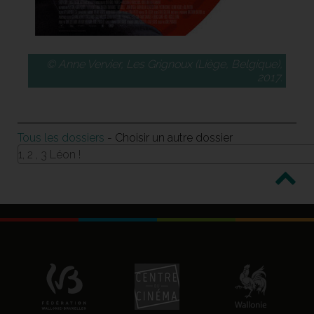
© Anne Vervier, Les Grignoux (Liège, Belgique),
2017.
Tous les dossiers
- Choisir un autre dossier
1, 2 , 3 Léon !