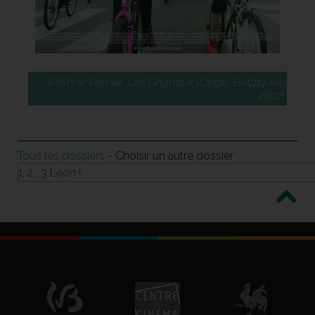
© Anne Vervier, Les Grignoux (Liège, Belgique),
2017.
Tous les dossiers
- Choisir un autre dossier
1, 2 , 3 Léon !