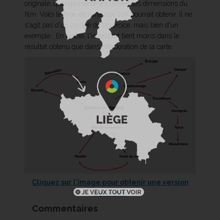
originale, qui représente les différentes dimensions du
film. Voici le type de carte que l'on pourrait obtenir. Il ne
s'agit pas d'un corrigé de l'exercice, mais bien d'un
exemple… En réalité, l'important tient moins dans le
résultat obtenu que dans l'élaboration de la carte.
Cliquez sur l'image pour obtenir une version
agrandie
Commentaires