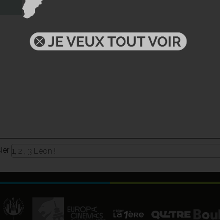
sier
1, 2 , 3 Léon !