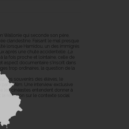
 en Wallonie qui seconde son père,
ée clandestine. Faisant le mal presque
lité lorsque Hamidou, un des immigrés
ux après une chute accidentelle.
La
à la fois proche et lointaine, celle de
et aspect documentaire s'inscrit dans
ges trop ordinaires, la question de la
ur les souvenirs des élèves, le
e par le film. Une interview exclusive
ue les cinéastes entendent donner à
 la réflexion sur le contexte social