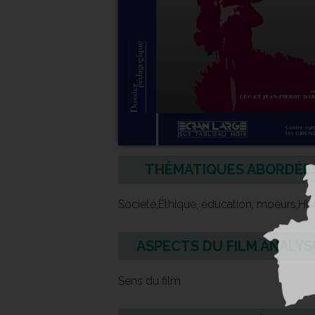
THÉMATIQUES ABORDÉE
Société,Éthique, éducation, moeurs,His
ASPECTS DU FILM ANALYS
Sens du film