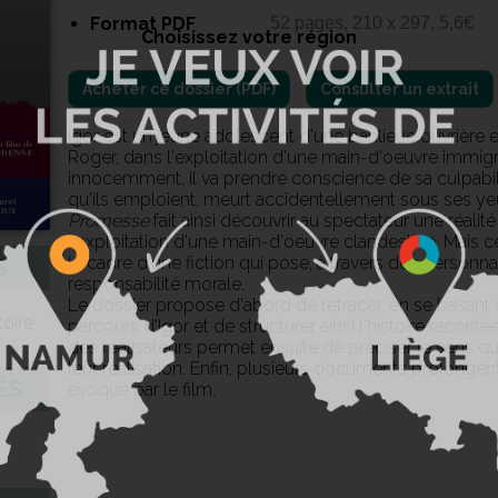
Format PDF
52 pages, 210 x 297, 5,6€
Choisissez votre région
Consulter un extrait
Igor est un jeune adolescent d'une banlieue ouvrière
Roger, dans l'exploitation d'une main-d'oeuvre immigr
innocemment, il va prendre conscience de sa culpabi
qu'ils emploient, meurt accidentellement sous ses ye
Promesse
fait ainsi découvrir au spectateur une réalité 
l'exploitation d'une main-d'oeuvre clandestine. Mais c
le cadre d'une fiction qui pose, à travers des personna
S
responsabilité morale.
Le dossier propose d'abord de retracer, en se basant s
toire
parcours d'Igor et de structurer ainsi l'histoire raconté
des réalisateurs permet ensuite de préciser le sens q
leur réalisation. Enfin, plusieurs documents prolongent
ÉS
évoqué par le film.