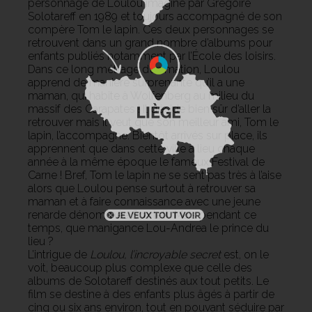
personnage de Loulou imaginé par Grégoire
Solotareff en 1989 et toujours accompagné de son
compère Tom le lapin. Ces deux personnages se
retrouvent dans un grand nombre d’albums pour
enfants publiés notamment par l’École des loisirs.
Dans ce long métrage d’animation, Loulou
apprend de manière surprenante qu’il a une
maman, qui habite à Wolfenberg au milieu du
massif des Carapates ! Il décide bien sûr d’aller la
retrouver mais il veut que son meilleur ami, Tom le
lapin, l’accompagne. Bientôt arrivés sur place, ils
apprennent que dans cette ville a lieu chaque
année à la même époque le fameux Festival de
Carne ! Bref, Tom le lapin ne se sent pas très à l’aise
alors que Loulou pense surtout à retrouver sa
maman et à faire connaissance avec une jeune
renarde dénommée Scarlett. Mais pendant ce
temps, que manigance Lou-Andrea le prince du
lieu ?
L’intrigue de
Loulou, l’incroyable secret
est, on le
voit, beaucoup plus complexe que celle des
albums de Solotareff destinés aux tout petits. Le
film se destine à des enfants plus âgés à partir de
cinq ou six ans environ, tout en pouvant séduire par