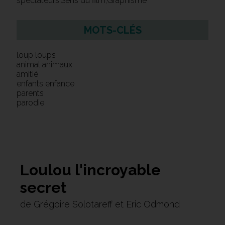
spectateurs,Sens du film,Graphisme
MOTS-CLÉS
loup loups
animal animaux
amitié
enfants enfance
parents
parodie
Loulou l'incroyable
secret
de Grégoire Solotareff et Eric Odmond