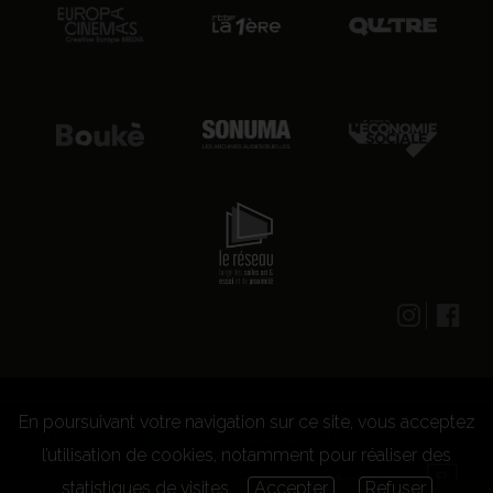
En poursuivant votre navigation sur ce site, vous acceptez
© 2026 CENTRE CULTUREL LES GRIGNOUX ASBL -
Kit presse
-
Conditions générales d'utilisation
-
Règlement
l’utilisation de cookies, notamment pour réaliser des
concours
statistiques de visites.
Accepter
Refuser