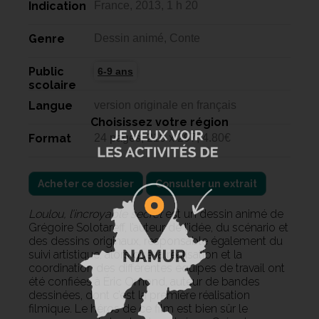
Indication
France, 2013, 1 h 20
Genre
Dessin animé, Conte
Public
6-9 ans
scolaire
Langue
version originale en français
Choisissez votre région
Format
24 pages, 210 x 297, 4.80€
Acheter ce dossier
Consulter un extrait
Loulou, l’incroyable secret
est un dessin animé de
Grégoire Solotareff, l’auteur de l’idée, du scénario et
des dessins originaux, responsable également du
suivi artistique, alors que la réalisation et la
coordination des différentes équipes de travail ont
été confiées à Éric Omond, auteur de bandes
dessinées, dont c’est la première réalisation
filmique. Le héros de ce film est bien sûr le