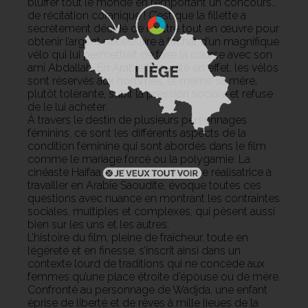
bluffer tout le monde en remportant un concours…
de récitation coranique ! C’est que la fillette a
secrètement décidé de mettre tout en œuvre pour
obtenir l’argent nécessaire à l’achat d’un magnifique
vélo qui lui permettrait de faire la course avec son
ami Abdallah. En Arabie Saoudite en effet, les vélos
sont réservés aux hommes, et même sa mère,
plutôt tolérante, subit la pression sociale et refuse
de le lui acheter.
À travers le destin de plusieurs personnages
féminins, ce sont les différents aspects de la
condition féminine qui sont abordés dans le film
comme le mariage forcé ou la polygamie. La
cinéaste Haifaa Al Mansour, première réalisatrice à
travailler en Arabie Saoudite, évoque toutes ces
questions avec nuance en montrant les contraintes
sociales, multiples et complexes, qui pèsent aussi
bien sur les uns et les autres.
L’histoire du film, pleine de fraîcheur, toute en
légèreté et en finesse, s’inscrit ainsi dans un
contexte lourd de traditions qui ne concède aux
femmes qu’une place étroite d’épouse ou de mère.
Confronté au personnage de Wadjda, une enfant
éprise de liberté et de rêves à mille lieues de la