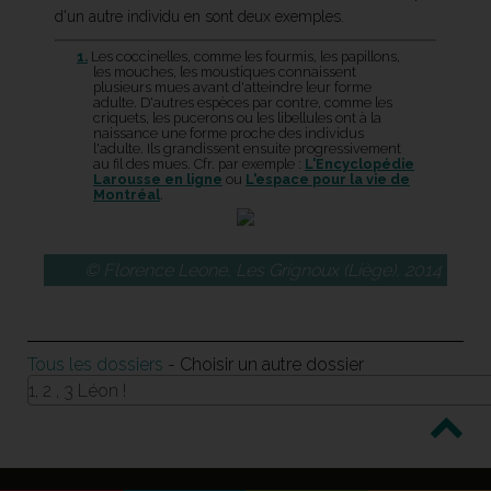
d'un autre individu en sont deux exemples.
1.
Les coccinelles, comme les fourmis, les papillons,
les mouches, les moustiques connaissent
plusieurs mues avant d'atteindre leur forme
adulte. D'autres espèces par contre, comme les
criquets, les pucerons ou les libellules ont à la
naissance une forme proche des individus
l'adulte. Ils grandissent ensuite progressivement
au fil des mues. Cfr. par exemple :
L'Encyclopédie
Larousse en ligne
ou
L'espace pour la vie de
Montréal
.
© Florence Leone, Les Grignoux (Liège), 2014
Tous les dossiers
- Choisir un autre dossier
1, 2 , 3 Léon !