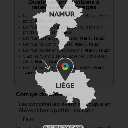
Quelques propositions à
relier avec les images
Les coccinelles vivent en couple et élèvent leurs
petits.
Vrai
ou
faux
?
Les fourmis peuvent porter plusieurs fois leur
propre poids.
Vrai
ou
faux
?
Les fourmis mangent du sucre.
Vrai
ou
faux
?
Les fourmis sont organisées.
Vrai
ou
faux
?
Les fourmis élèvent des pucerons.
Vrai
ou
faux
?
Chez les fourmis, seules les reines pondent les
œufs.
Vrai
ou
faux
?
Les fourmis communiquent entre elles.
Vrai
ou
faux
?
Corrigé du tableau
Les coccinelles vivent en couple et
élèvent leurs petits - Image 1
Faux
Dans la réalité, non seulement les coccinelles naissent