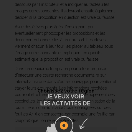
dessous) par l'instituteur et à indiquer au tableau les
images correspondantes. Ils devront ensuite également
décider si la proposition en question est vraie ou fausse.
Avec des élèves plus âgés, l'enseignant peut
éventuellement photocopier les propositions et les
découper en bandelettes à tirer au sort. Les élèves
viennent chacun à leur tour les placer au tableau sous
l'image correspondante et expliquent en quoi ils
estiment que la proposition est vraie ou fausse.
Dans un deuxième temps, on pourra leur proposer
d'effectuer une courte recherche documentaire sur
Internet ainsi que dans d'autres ouvrages pour vérifier et
étayer leurs arguments. Les informations récoltées
Choisissez votre région
pourront être triées en chapitres (le développement des
coccinelles; les fourmis: alimentation, organisation de la
fourmilière, communication) puis consignées sur des
feuilles A4 (l'on consacrera par exemple une feuille par
chapitre) que l'on reliera entre elles.