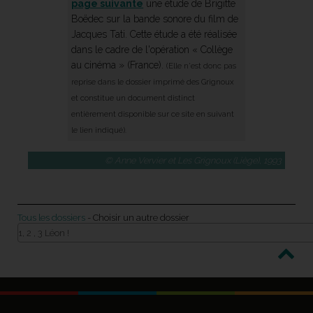
page suivante
une étude de Brigitte
Boëdec sur la bande sonore du film de
Jacques Tati. Cette étude a été réalisée
dans le cadre de l'opération « Collège
au cinéma » (France).
(Elle n'est donc pas
reprise dans le dossier imprimé des Grignoux
et constitue un document distinct
entièrement disponible sur ce site en suivant
le lien indiqué).
© Anne Vervier et Les Grignoux (Liège), 1993
Tous les dossiers
- Choisir un autre dossier
1, 2 , 3 Léon !