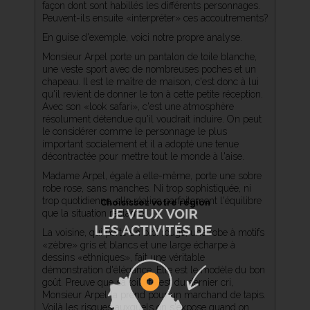
façon dont sont habillés les différents personnages.
Peuvent-ils ensuite «interpréter» ces accoutrements?
En guise d'exemple, voici notre propre analyse.
Monsieur Arpel porte un pantalon de toile blanche,
une veste sport avec de nombreuses poches et un
chapeau. Il est le maître de maison, c'est donc à lui
qu'il revient de donner le ton à cette petite réception.
Avec son «look safari», c'est une atmosphère
résolument détendue qu'il voudrait induire. On peut
le considérer comme le personnage le plus
important socialement et il a adopté une tenue
décontractée pour mettre tout le monde à l'aise.
Madame Arpel, égale à elle-même, porte une sobre
robe rose, sans manches. Ni trop sophistiquée, ni
trop quotidienne, elle réalise parfaitement l'équilibre
Choisissez votre région
que la situation réclame.
La voisine, qui porte un bibi rouge, une robe à motifs
«zèbre» gris et blancs et une large écharpe à
dessins «ethniques», fait une véritable
démonstration d'élégance. Elle est le modèle du bon
goût. Preuve que sa toilette est du dernier cri,
Monsieur Arpel la prend pour un marchand de tapis.
Voilà les risques auxquels on s'expose quand on