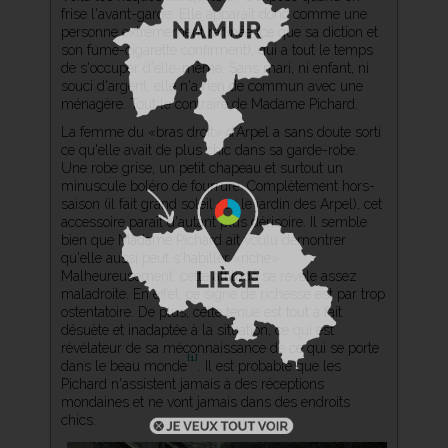
frise l'avant-garde. Elle apparaît donc comme une
personne extrêmement raffinée (ce que sa diction et
son fume-cigarette confirment), qui a tout le temps
de s'occuper d'elle-même. Sans mari, ni enfant, ni
souci d'argent, elle n'a rien de commun avec une
ménagère. Tout le contraire de Madame Pichard.
La femme du «bras droit» d'Arpel a sans doute sorti
ce qu'elle avait de plus chic dans sa garde-robe.
Une robe grise, un petit chapeau et surtout un
minuscule boléro de fourrure. Complètement hors-
saison (il fait grand soleil sur le jardin des Arpel), cet
accessoire paraît d'autant plus dérisoire. Il semble
bien que Madame Pichard ait voulu démontrer
qu'elle aussi peut s'habiller «riche».
Malheureusement, cette attitude se révèle assez
maladroite. En effet, ce signe de richesse est par trop
ostentatoire. De plus, cette tenue est tout à fait
désuète et inadaptée à la situation, ce qui est
révélateur de sa méconnaissance de ce qui se porte
[1]
dans le beau monde
. Il est probable que les
Pichard n'assistent jamais à des réceptions
mondaines et ne vont jamais dans des endroits
chics.