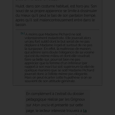
Hulot, dans son costume habituel, est hors-jeu. Son
souci de sa propre apparence se limite à dissimuler
du mieux qu'il peut le bas de son pantalon trempé,
après qu'il soit malencontreusement entré dans le
bassin.
[1.]
A moins que Madame Pichard ne soit
volontairement maladroite. Elle jouerait alors
un jeu fort subtil dont le but serait de ne pas
déplaire à Madame Arpel et surtout de ne pas
la surpasser. En effet, la maîtresse de maison,
qui admire sans doute l'élégance de sa voisine
qui est du même milieu et dont elle voudrait
faire sa belle-sur, pourrait bien ne pas
apprécier que la femme d'un inférieur (par
rapport à son mari) lui soit supérieure (à elle) de
quelque manière que se soit! Madame Pichard
jouerait donc à l'idiote même pas élégante.
Mais on peut écarter cette hypothèse si on se
souvient de son attitude générale.
En complément à l'extrait du dossier
pédagogique réalisé par les Grignoux
sur
Mon oncle
et présenté sur cette
page, le lecteur intéressé trouvera à
la