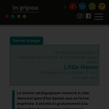
Fermer la page
Un dossier pédagogique
réalisé par les Grignoux et consacré au dessin
animé
Little Nemo
de Masami Hata & William T. Hurz
USA, 1989, 1h30
Le dossier pédagogique consacré à
Little
Nemo
est ajourd'hui épuisé sous sa forme
imprimée. Il est mis ici gratuitement à la