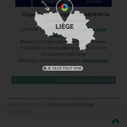
Cliquez sur l'image pour obtenir le
dossier complet
Ce dossier est
entièrement disponible ici au
format pdf
.
Attention! Ce dossier est relativement volumineux.
Il faut donc un peu de patience avant qu'il ne soit
complètement téléchargé.
Téléchargez si nécessaire l'application
Adobe Reader
pour ouvrir ce document.
© Les Grignoux (Liège), 1995
Tous les dossiers
- Choisir un autre dossier
1, 2 , 3 Léon !