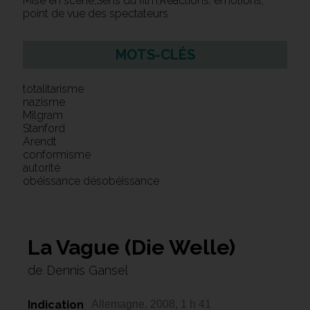
Mise en scène,Sens du film,Réactions, émotions,
point de vue des spectateurs
MOTS-CLÉS
totalitarisme
nazisme
Milgram
Stanford
Arendt
conformisme
autorité
obéissance désobéissance
La Vague (Die Welle)
de Dennis Gansel
Indication
Allemagne, 2008, 1 h 41