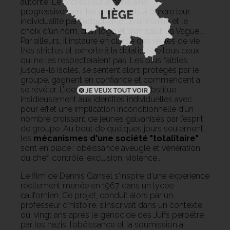
autorité. Le professeur amène ainsi
progressivement les participants à perdre leur
individualité par l'adoption d'un uniforme et le
choix d’un nom, d’un logo et d’un salut : la Vague...
Par ailleurs, il instaure en classe des règles de vie
très strictes et exhorte à la délation de tous ceux
qui ne les respecteraient pas. Les plus faibles,
jusque-là isolés, se sentent alors protégés par le
groupe, gagnent en confiance et commencent à
se révéler. L’identité collective se substitue
insidieusement aux identités individuelles avec
pour effet une implication inconditionnelle d’un
nombre croissant de jeunes galvanisés par l’esprit
de groupe. Au bout de quelques jours seulement,
les
mécanismes d'une société "totalitaire"
sont en place : obéissance aveugle et vénération
du chef, contrôle, exclusion, violence...
Le film de Dennis Gansel s'inspire d’une expérience
réellement menée en 1967 dans un lycée
californien. Ce projet, conduit alors par un
professeur d’histoire, s’inscrivait dans un contexte
où, vingt ans après le génocide des Juifs perpétré
par les nazis, l’obéissance et la soumission à