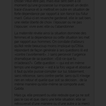
chose? Peut-être pas, mais elle sent bien à ce
moment qu'une grossesse lui imposerait un destin
tracé d'avance et la mettrait en outre en situation de
forte dépendance par rapport à son fiancé (ou futur
mari). Celui-ci en revanche garderait, elle le sait bien,
une réelle liberté de choix: l'épouser ou ne pas
l'épouser, vivre avec elle ou l'abandonner...
La maternité révèle ainsi la situation dominée des
femmes et la dépendance où cette situation les met
par rapport aux hommes. On constate d'ailleurs
qu'Adi reste beaucoup moins impliqué qu'Otilia,
répondant de façon générale à ses questions (il est
«contre l'avortement»...) sans percevoir l'urgence
dramatique de sa question: «Est-ce que tu
m'aiderais?». Cette question — qui est en même
temps une exigence — est à la fois vague et absolue:
il faut qu'elle puisse compter sur lui, totalement,
sans réticence, sans contre-partie, sans qu'il n'exige
rien en retour et quelle que soit sa décision... de la
même manière qu'elle-même se comporte avec
Gabita.
Mais ça, elle pressent ou elle redoute que ça ne soit
pas le cas et que, dans une telle situation, elle se
retrouverait d'une manière ou d'une autre à la merci