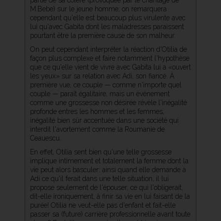
partie de sa colère (provoquée par le chantage de
M.Bebe) sur le jeune homme; on remarquera
cependant qu'elle est beaucoup plus virulente avec
lui qu'avec Gabita dont les maladresses paraissent
pourtant être la première cause de son malheur.
On peut cependant interpréter la réaction d'Otilia de
façon plus complexe et faire notamment l'hypothèse
que ce qu'elle vient de vivre avec Gabita lui a «ouvert
les yeux» sur sa relation avec Adi, son fiancé. À
première vue, ce couple — comme n'importe quel
couple — paraît égalitaire, mais un événement
comme une grossesse non désirée révèle l'inégalité
profonde entres les hommes et les femmes,
inégalité bien sûr accentuée dans une société qui
interdit l'avortement comme la Roumanie de
Ceauescu.
En effet, Otilia sent bien qu'une telle grossesse
implique intimement et totalement la femme dont la
vie peut alors basculer: ainsi quand elle demande à
Adi ce qu'il ferait dans une telle situation, il lui
propose seulement de l'épouser, ce qui l'obligerait,
dit-elle ironiquement, à finir sa vie en lui faisant de la
purée! Otilia ne veut-elle pas d'enfant et fait-elle
passer sa (future) carrière professionnelle avant toute