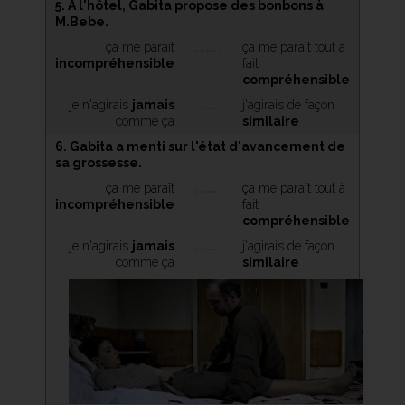
5. À l'hôtel, Gabita propose des bonbons à
M.Bebe.
ça me paraît
ça me paraît tout à
incompréhensible
fait
compréhensible
je n'agirais
jamais
j'agirais de façon
comme ça
similaire
6. Gabita a menti sur l'état d'avancement de
sa grossesse.
ça me paraît
ça me paraît tout à
incompréhensible
fait
compréhensible
je n'agirais
jamais
j'agirais de façon
comme ça
similaire