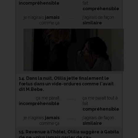
incompréhensible
fait
compréhensible
je n'agirais
jamais
j'agirais de façon
comme ça
similaire
14. Dans la nuit, Otilia jette finalement le
fœtus dans un vide-ordures comme l'avait
dit M.Bebe.
ça me paraît
ça me paraît tout à
incompréhensible
fait
compréhensible
je n'agirais
jamais
j'agirais de façon
comme ça
similaire
15. Revenue à l'hôtel, Otilia suggère à Gabita
de ne «plus jamais parler de ça».