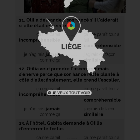
11. Otilia demande à son fiancé s'il l'aiderait
si elle était enceinte.
ça me paraît
ça me paraît tout à
incompréhensible
fait
compréhensible
je n'agirais
jamais
j'agirais de façon
comme ça
similaire
12. Otilia veut prendre l'ascenseur mais
s'énerve parce que son fiancé reste planté à
côté d'elle: finalement, elle prend l'escalier.
ça me paraît
ça me paraît tout à
incompréhensible
fait
compréhensible
je n'agirais
jamais
j'agirais de façon
comme ça
similaire
13. À l'hôtel, Gabita demande à Otilia
d'enterrer le fœtus.
ça me paraît
ça me paraît tout à