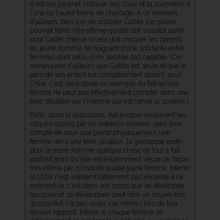
d'Adi qui pourrait critiquer ses choix et la soumettre à
l'une ou l'autre forme de chantage. À ce moment,
d'ailleurs, bien loin de critiquer Gabita (ce qu'elle
pourrait faire), elle affirme qu'elle doit aussitôt partir
pour l'aider, même si cela doit choquer les parents
du jeune homme, témoignant d'une solidarité entre
femmes dont celui-ci ne semble pas capable. (On
remarquera d'ailleurs que Gabita est seule et que le
père de son enfant est complètement absent: pour
Otilia, c'est sans doute un exemple du fait qu'une
femme ne peut pas effectivement compter dans une
telle situation sur l'homme qui est censé la soutenir.)
Enfin, dans la discussion, Adi évoque seulement les
risques courus par un médecin avorteur sans tenir
compte de ceux que prend physiquement une
femme dans une telle situation: la grossesse reste
pour le jeune homme quelque chose de tout à fait
abstrait alors qu'elle est évidemment vécue de façon
très intime par n'importe quelle jeune femme. Même
si Otilia n'est vraisemblablement pas enceinte à ce
moment-là, c'est dans son corps que se développe
(ou pourrait se développer) peut-être un nouvel être
(puisqu'Adi n'a pas voulu «se retirer» lors de leur
dernier rapport). Même si chaque femme vit