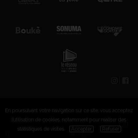
En poursuivant votre navigation sur ce site, vous acceptez
© 2026 CENTRE CULTUREL LES GRIGNOUX ASBL -
Kit presse
-
Conditions générales d'utilisation
-
Règlement
l’utilisation de cookies, notamment pour réaliser des
concours
statistiques de visites.
Accepter
Refuser
Medias