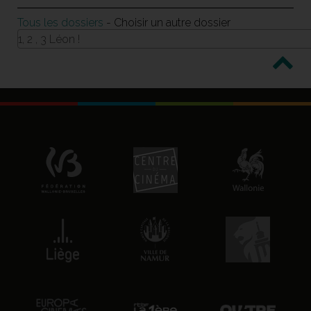
Tous les dossiers
- Choisir un autre dossier
1, 2 , 3 Léon !