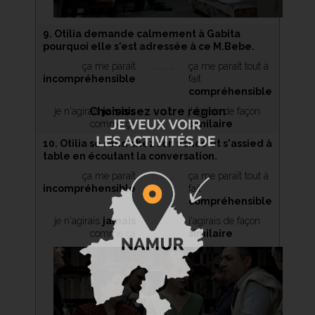
9. Otilia demande calmement à Gabita
pourquoi elle s'est adressée à ce M.Bebe.
ça me paraît
ça me paraît tout à
incompréhensible
fait
compréhensible
Choisissez votre région
je n'agirais
jamais
j'agirais de façon
comme ça
similaire
10. Otilia se rend chez son fiancé et s'assied à
table en écoutant la conversation.
ça me paraît
ça me paraît tout à
incompréhensible
fait
compréhensible
je n'agirais
jamais
j'agirais de façon
comme ça
similaire