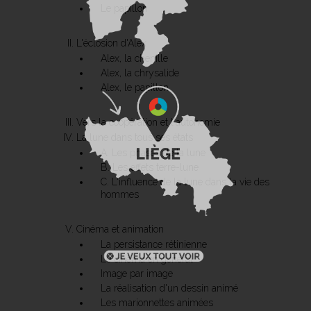
Le papillon
L'éclosion d'Alex
Alex, la chenille
Alex, la chrysalide
Alex, le papillon
Vers la coopération et l'autonomie
La lune dans tous ses états
A. Les phases de la lune
B. Les effets terre-lune
C. L'influence de la lune dans la vie des
hommes
Cinéma et animation
La persistance rétinienne
Le cinéma en général
Image par image
La réalisation d'un dessin animé
Les marionnettes animées