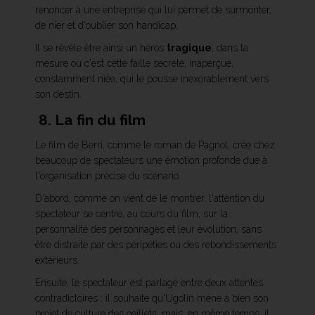
renoncer à une entreprise qui lui permet de surmonter,
de nier et d'oublier son handicap.
Il se révèle être ainsi un héros
tragique
, dans la
mesure ou c'est cette faille secrète, inaperçue,
constamment niée, qui le pousse inexorablement vers
son destin.
8. La fin du film
Le film de Berri, comme le roman de Pagnol, crée chez
beaucoup de spectateurs une émotion profonde due à
l'organisation précise du scénario.
D'abord, comme on vient de le montrer, l'attention du
spectateur se centre, au cours du film, sur la
personnalité des personnages et leur évolution, sans
être distraite par des péripéties ou des rebondissements
extérieurs.
Ensuite, le spectateur est partagé entre deux attentes
contradictoires : il souhaite qu'Ugolin mène à bien son
projet de culture des oeillets, mais, en même temps, il