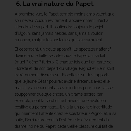
6. La vrai nature du Papet
A première vue, le Papet semble moins ambivalent que
son neveu. Aucun revirement, apparemment, n'est à
attendre de sa part. Il soutiendra toujours le projet
d'Ugolin, sans jamais hésiter, sans jamais vouloir
renoncer, malgré les obstacles qui s accumulent.
Et cependant, un doute apparaît. Le spectateur attentif
devinera une faille secrète chez le Papet qui se tait
(muet ? gêné ? furieux ?) chaque fois que l'on parle de
Florette et de son départ du village. Pagnol et Berri sont
extrêmement discrets sur Florette et sur les rapports
que le jeune César pourrait avoir entretenus avec elle;
mais il y a cependant assez d'indices pour nous laisser
soupçonner quelque chose, un drame secret, par
exemple, dont la solution entraînerait une évolution
positive du personnage... Il y a là un point d'incertitude
qui maintient l'attente chez le spectateur. (Pagnol et, à sa
suite, Berri retarderont à l'extrême le dévoilement du
drame intime du Papet, cette vieille blessure qui fait de