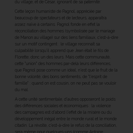
du village, et de César, ignorant de sa paternité.
Cette leçon humaniste de Pagnol, appréciée par
beaucoup de spectateurs et de lecteurs, apparaîtra
assez naïve à certains. Pagnol fonde en effet la
réconciliation des hommes (symbolisée par le mariage
de Manon au village) sur des liens familiaux, c'est-à-dire
sur un motif contingent : le village reconnaît sa
culpabilité lorsqu'il apprend que Jean était le fils de
Florette, donc un des leurs. Mais cette communauté,
cette "union" des hommes par-delà leurs différences,
que Pagnol pose comme un idéal, n'est que le fruit de la
bonne volonté, des bons sentiments, de "l'esprit de
famille" : quand on est cousin, on ne peut pas se vouloir
du mal.
A cette unité sentimentale, d'autres opposeront le poids
des différences sociales et économiques : la violence
des campagnes est d'abord l'effet de la misère ou du
développement inégal entre le monde rural et le monde
citadin. La révolte, c'est-à-dire le refus de la conciliation,
sera même pour quelques-uns (comme Antoine