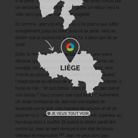
à sa perte. Sans ces qualités, le film se serait conclu par
un renoncement une fuite sans gloire, un retour vers la
ville, sans grandeur mais sans tragédie.
En somme, Jean est ainsi fait qu'il ne pourra que lutter
aveuglément jusqu'au bout, jusqu'à sa perte, sans se
douter que la source est là, chez lui, à deux pas de sa
porte.
Enfin, le film montre au spectateur, dans une scène
décisive, que cette obstination, cet enthousiasme, ce
courage, loin d'être accessoires ou éphémères, sont
inscrits au plus profond de la nature de Jean. Quand
l'orage passe au dessus de lui sans arroser ses terres, il
hurle au ciel : "Je suis bossu. Vous ne savez pas que je
suis bossu ? Vous croyez que c'est facile ?" Autrement
dit, toute l'entreprise de Jean est une espèce de
revanche sur le sort, une manière de prouver et de se
prouver qu'il "vaut" quelque chose, qu'il est supérieur au
handicap dont il souffre. Et quand le destin paraît être
contre lui, Jean se sent renvoyé à son état de bossu
[1]
inférieur et méprisable
. Jean ne peut donc pas