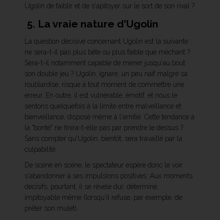
Ugolin de faiblir et de s'apitoyer sur le sort de son rival ?
5. La vraie nature d'Ugolin
La question décisive concernant Ugolin est la suivante :
ne sera-t-il pas plus bête ou plus faible que méchant ?
Sera-t-il notamment capable de mener jusqu'au bout
son double jeu ? Ugolin, ignare, un peu naïf malgré sa
roublardise, risque à tout moment de commettre une
erreur. En outre, il est vulnérable, émotif, et nous le
sentons quelquefois à la limite entre malveillance et
bienveillance, disposé même à l'amitié. Cette tendance à
la "bonté" ne finira-t-elle pas par prendre le dessus ?
Sans compter qu'Ugolin, bientôt, sera travaillé par la
culpabilité.
De scène en scène, le spectateur espère donc le voir
s'abandonner à ses impulsions positives. Aux moments
décisifs, pourtant, il se révèle dur, déterminé,
impitoyable même (lorsqu'il refuse, par exemple, de
prêter son mulet).