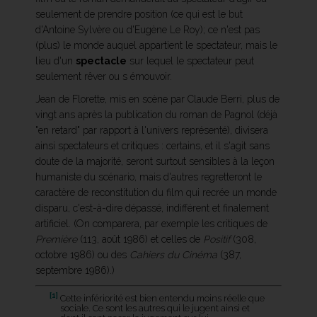
seulement de prendre position (ce qui est le but
d'Antoine Sylvère ou d'Eugène Le Roy); ce n'est pas
(plus) le monde auquel appartient le spectateur, mais le
lieu d'un
spectacle
sur lequel le spectateur peut
seulement rêver ou s émouvoir.
Jean de Florette, mis en scène par Claude Berri, plus de
vingt ans après la publication du roman de Pagnol (déjà
"en retard" par rapport à l'univers représenté), divisera
ainsi spectateurs et critiques : certains, et il s'agit sans
doute de la majorité, seront surtout sensibles à la leçon
humaniste du scénario, mais d'autres regretteront le
caractère de reconstitution du film qui recrée un monde
disparu, c'est-à-dire dépassé, indifférent et finalement
artificiel. (On comparera, par exemple les critiques de
Première
(113, août 1986) et celles de
Positif
(308,
octobre 1986) ou des
Cahiers du Cinéma
(387,
septembre 1986).)
[1]
Cette infériorité est bien entendu moins réelle que
sociale. Ce sont les autres qui le jugent ainsi et