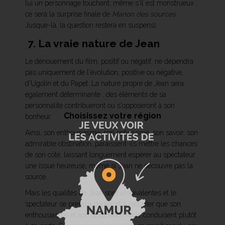
lui un personnage touchant, même s'il est monstrueux :
ce sera la surprise finale de
Manon des sources
.
Jusque-là, la question restera en suspens).
7. La vraie nature de Jean
Le dénouement du film, positif ou négatif, ne dépendra
pas uniquement de l'évolution, positive ou négative,
d'Ugolin et du Papet. La nature propre de Jean sera
également déterminante : des éléments de sa
personnalité contribueront ou s'opposeront à son
Choisissez votre région
bonheur.
Ainsi, son enthousiasme, son optimisme, son savoir, son
admirable obstination, paraissent-ils mettre les chances
de son côté, laissant longuement espérer au spectateur
une issue heureuse, même si Jean ne découvre pas la
source.
Mais les qualités de Jean sont ambivalentes et le
spectateur se prend à douter et à redouter que son
enthousiasme et son obstination ne le conduisent plutôt