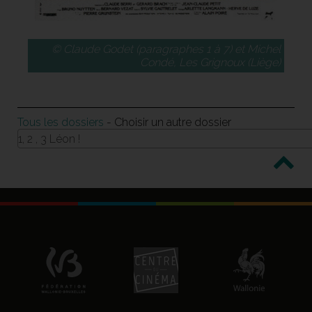
© Claude Godet (paragraphes 1 à 7) et Michel
Condé, Les Grignoux (Liège)
Tous les dossiers
- Choisir un autre dossier
1, 2 , 3 Léon !