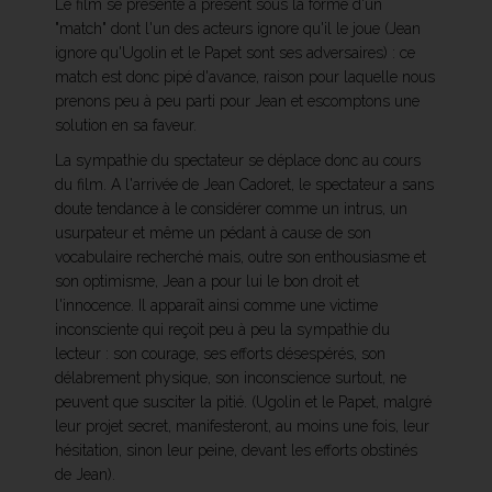
Le film se présente à présent sous la forme d'un
"match" dont l'un des acteurs ignore qu'il le joue (Jean
ignore qu'Ugolin et le Papet sont ses adversaires) : ce
match est donc pipé d'avance, raison pour laquelle nous
prenons peu à peu parti pour Jean et escomptons une
solution en sa faveur.
La sympathie du spectateur se déplace donc au cours
du film. A l'arrivée de Jean Cadoret, le spectateur a sans
doute tendance à le considérer comme un intrus, un
usurpateur et même un pédant à cause de son
vocabulaire recherché mais, outre son enthousiasme et
son optimisme, Jean a pour lui le bon droit et
l'innocence. Il apparaît ainsi comme une victime
inconsciente qui reçoit peu à peu la sympathie du
lecteur : son courage, ses efforts désespérés, son
délabrement physique, son inconscience surtout, ne
peuvent que susciter la pitié. (Ugolin et le Papet, malgré
leur projet secret, manifesteront, au moins une fois, leur
hésitation, sinon leur peine, devant les efforts obstinés
de Jean).