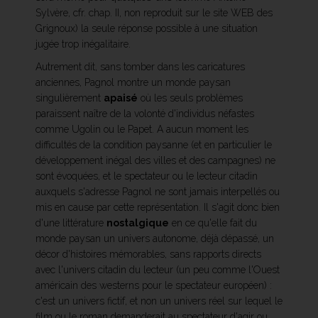
Sylvère, cfr. chap. II, non reproduit sur le site WEB des
Grignoux) la seule réponse possible à une situation
jugée trop inégalitaire.
Autrement dit, sans tomber dans les caricatures
anciennes, Pagnol montre un monde paysan
singulièrement
apaisé
où les seuls problèmes
paraissent naître de la volonté d'individus néfastes
comme Ugolin ou le Papet. A aucun moment les
difficultés de la condition paysanne (et en particulier le
développement inégal des villes et des campagnes) ne
sont évoquées, et le spectateur ou le lecteur citadin
auxquels s'adresse Pagnol ne sont jamais interpellés ou
mis en cause par cette représentation. Il s'agit donc bien
d'une littérature
nostalgique
en ce qu'elle fait du
monde paysan un univers autonome, déjà dépassé, un
décor d'histoires mémorables, sans rapports directs
avec l'univers citadin du lecteur (un peu comme l'Ouest
américain des westerns pour le spectateur européen) :
c'est un univers fictif, et non un univers réel sur lequel le
film ou le roman demanderait au spectateur d'agir ou