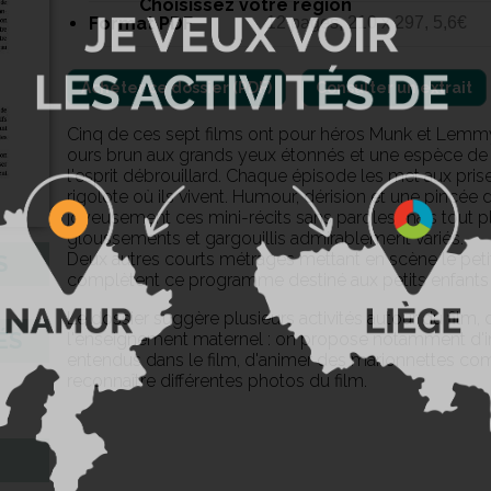
Choisissez votre région
Format PDF
12 pages, 210 x 297, 5,6€
Consulter un extrait
Cinq de ces sept films ont pour héros Munk et Lemm
ours brun aux grands yeux étonnés et une espèce de ch
l'esprit débrouillard. Chaque épisode les met aux pri
rigolote où ils vivent. Humour, dérision et une pincée
joyeusement ces mini-récits sans paroles mais tout 
gloussements et gargouillis admirablement variés.
Deux autres courts métrages mettant en scène le petit 
S
complètent ce programme destiné aux petits enfants en
Le dossier suggère plusieurs activités autour du film, 
ÉS
l'enseignement maternel : on propose notamment d'
entendus dans le film, d'animer des marionnettes c
reconnaître différentes photos du film.