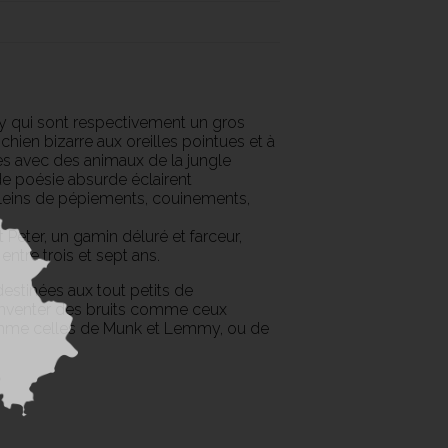
y qui sont respectivement un gros
ien bizarre aux oreilles pointues et à
ses avec des animaux de la jungle
 de poésie absurde éclairent
pleins de pépiements, couinements,
Peter, un gamin déluré et farceur,
tre trois et sept ans.
destinées aux tout petits de
inventer des bruits comme ceux
omme celles de Munk et Lemmy, ou de