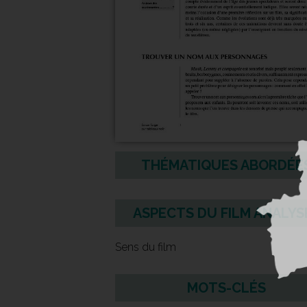
THÉMATIQUES ABORDÉE
ASPECTS DU FILM ANALYS
Sens du film
MOTS-CLÉS