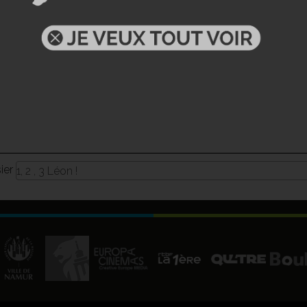
sier
1, 2 , 3 Léon !