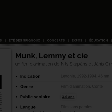
S
ÉTÉ DES GRIGNOUX
CONCERTS
EXPOS
ÉDUCATION
Munk, Lemmy et cie
un film d'animation de Nils Skapáns et Jánis C
Indication
Lettonie, 1992-1994, 46 mn
Genre
Film d'animation, Conte
Public scolaire
3-6 ans
Langue
Film sans paroles