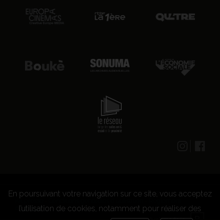
En poursuivant votre navigation sur ce site, vous acceptez
© 2026 CENTRE CULTUREL LES GRIGNOUX ASBL -
Kit presse
-
Conditions générales d'utilisation
-
Règlement
l’utilisation de cookies, notamment pour réaliser des
concours