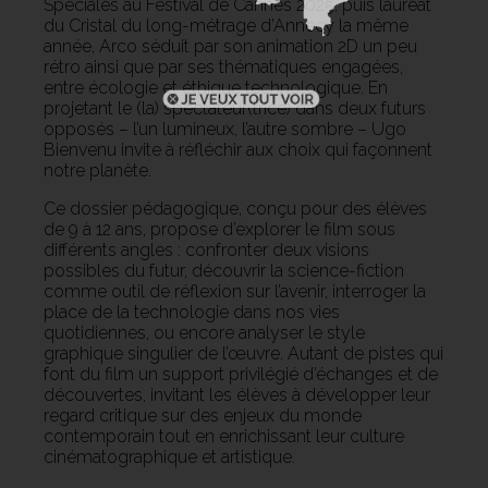
Spéciales au Festival de Cannes 2025, puis lauréat
du Cristal du long-métrage d’Annecy la même
année, Arco séduit par son animation 2D un peu
rétro ainsi que par ses thématiques engagées,
entre écologie et éthique technologique. En
projetant le (la) spectateur(trice) dans deux futurs
opposés – l’un lumineux, l’autre sombre – Ugo
Bienvenu invite à réfléchir aux choix qui façonnent
notre planète.
Ce dossier pédagogique, conçu pour des élèves
de 9 à 12 ans, propose d’explorer le film sous
différents angles : confronter deux visions
possibles du futur, découvrir la science-fiction
comme outil de réflexion sur l’avenir, interroger la
place de la technologie dans nos vies
quotidiennes, ou encore analyser le style
graphique singulier de l’œuvre. Autant de pistes qui
font du film un support privilégié d’échanges et de
découvertes, invitant les élèves à développer leur
regard critique sur des enjeux du monde
contemporain tout en enrichissant leur culture
cinématographique et artistique.