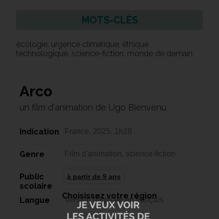
MOTS-CLÉS
écologie, urgence climatique, éthique
technologique, science-fiction, monde de demain
Arco
un film d'animation de Ugo Bienvenu
Indication
France, 2025, 1h28
Genre
Film d'animation, science-fiction
Public
à partir de 9 ans
scolaire
Choisissez votre région
Langue
Version originale en français