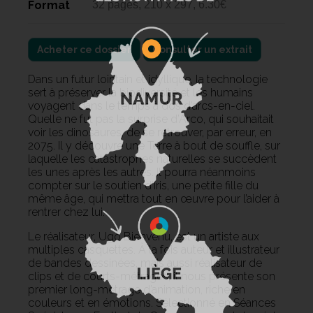
Format
32 pages, 210 x 297, 6.30€
Acheter ce dossier
Consulter un extrait
Dans un futur lointain et idyllique, la technologie
sert à préserver la biodiversité et les humains
voyagent dans le temps à dos d’arcs-en-ciel.
Quelle ne fut pas la surprise d’Arco, qui souhaitait
voir les dinosaures, de se retrouver, par erreur, en
2075. Il y découvre une Terre à bout de souffle, sur
laquelle les catastrophes naturelles se succèdent
les unes après les autres. Il pourra néanmoins
compter sur le soutien d’Iris, une petite fille du
même âge, qui mettra tout en œuvre pour l’aider à
rentrer chez lui.
Le réalisateur, Ugo Bienvenu, est un artiste aux
multiples casquettes. À la fois auteur et illustrateur
de bandes dessinées, mais aussi réalisateur de
clips et de courts-métrages, il nous présente son
premier long-métrage d’animation, riche en
couleurs et en émotions. Sélectionné en Séances