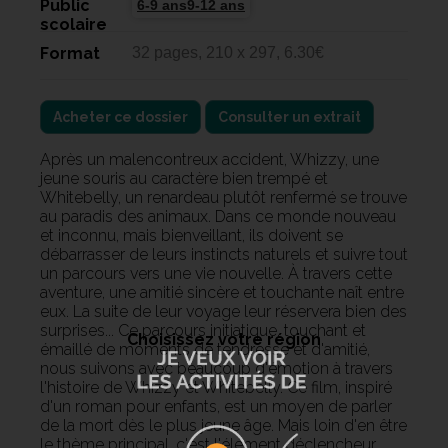
Public
6-9 ans9-12 ans
scolaire
Format
32 pages, 210 x 297, 6.30€
Acheter ce dossier
Consulter un extrait
Après un malencontreux accident, Whizzy, une
jeune souris au caractère bien trempé et
Whitebelly, un renardeau plutôt renfermé se trouve
au paradis des animaux.
Dans ce monde nouveau
et inconnu, mais bienveillant, ils doivent se
débarrasser de leurs instincts naturels et suivre tout
un parcours vers une vie nouvelle.
À travers cette
aventure, une amitié sincère et touchante naît entre
eux.
La suite de leur voyage leur réservera bien des
surprises... Ce parcours initiatique, touchant et
Choisissez votre région
émaillé de moments de tendresse et d'amitié,
nous suivons avec beaucoup d'émotion à travers
l'histoire de Whizzy et Whitebelly.
Ce film, inspiré
d'un roman pour enfants, est un moyen de parler
de la mort dès le plus jeune âge.
Mais loin d'en être
le thème principal, c'est l'élément déclencheur