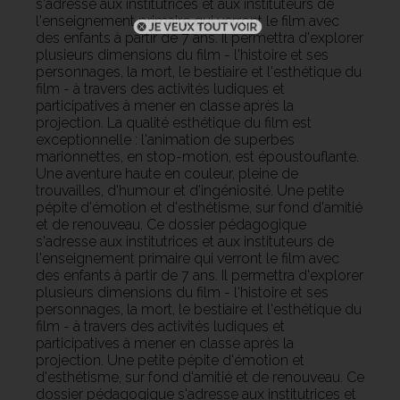
s'adresse aux institutrices et aux instituteurs de
l'enseignement primaire qui verront le film avec
des enfants à partir de 7 ans.
Il permettra d'explorer
plusieurs dimensions du film - l'histoire et ses
personnages, la mort, le bestiaire et l'esthétique du
film - à travers des activités ludiques et
participatives à mener en classe après la
projection.
La qualité esthétique du film est
exceptionnelle : l'animation de superbes
marionnettes, en stop-motion, est époustouflante.
Une aventure haute en couleur, pleine de
trouvailles, d'humour et d'ingéniosité.
Une petite
pépite d'émotion et d'esthétisme, sur fond d'amitié
et de renouveau.
Ce dossier pédagogique
s'adresse aux institutrices et aux instituteurs de
l'enseignement primaire qui verront le film avec
des enfants à partir de 7 ans.
Il permettra d'explorer
plusieurs dimensions du film - l'histoire et ses
personnages, la mort, le bestiaire et l'esthétique du
film - à travers des activités ludiques et
participatives à mener en classe après la
projection.
Une petite pépite d'émotion et
d'esthétisme, sur fond d'amitié et de renouveau.
Ce
dossier pédagogique s'adresse aux institutrices et