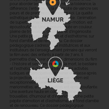
pour aborder les sujets de l'amitié, la tolérance, la
différence,
l'entraide ou la nécessité de vaincre ses
peurs et de prendre confiance en soi.
La qualité
esthétique du film est exceptionnelle : l'animation
de superbes marionnettes, en stop-motion, est
époustouflante.
Une aventure haute en couleur,
pleine de trouvailles, d'humour et d'ingéniosité.
Une petite pépite d'émotion et d'esthétisme, sur
fond d'amitié et de renouveau.
Ce dossier
pédagogique s'adresse aux institutrices et aux
instituteurs de l'enseignement primaire qui verront
le film avec des enfants à partir de 7 ans.
Il
permettra d'explorer plusieurs dimensions du film
- l'histoire et ses personnages, la mort, le bestiaire
et l'esthétique du film - à travers des activités
ludiques et participatives à mener en classe après
la projection.
La qualité esthétique du film est
exceptionnelle : l'animation de superbes
marionnettes, en stop-motion, est époustouflante.
Une aventure haute en couleur, pleine de
trouvailles, d'humour et d'ingéniosité.
Une petite
pépite d'émotion et d'esthétisme, sur fond d'amitié
et de renouveau.
Ce dossier pédagogique