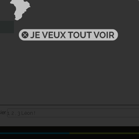
sier
1, 2 , 3 Léon !