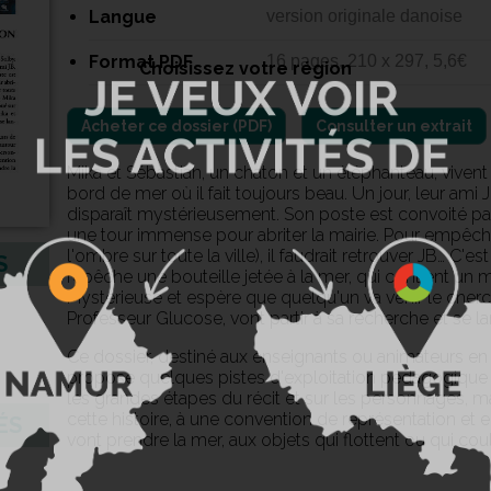
Langue
version originale danoise
Format PDF
16 pages, 210 x 297, 5,6€
Choisissez votre région
Consulter un extrait
Mika et Sébastian, un chaton et un éléphanteau, vivent 
bord de mer où il fait toujours beau. Un jour, leur ami J
disparaît mystérieusement. Son poste est convoité par 
une tour immense pour abriter la mairie. Pour empêche
l'ombre sur toute la ville), il faudrait retrouver JB… 
S
repêche une bouteille jetée à la mer, qui contient un m
Mystérieuse et espère que quelqu'un va venir le cherch
Professeur Glucose, vont partir à sa recherche et se l
Ce dossier, destiné aux enseignants ou animateurs en 
propose quelques pistes d'exploitation pédagogique aut
les grandes étapes du récit et sur les personnages, ma
cette histoire, à une convention de représentation et e
ÉS
vont prendre la mer, aux objets qui flottent ou qui coul