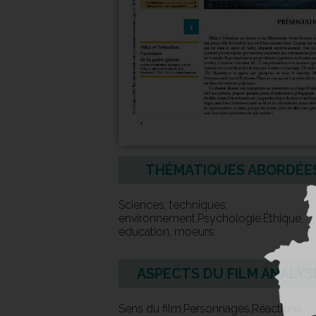
THÉMATIQUES ABORDÉE
Sciences, techniques,
environnement,Psychologie,Éthique,
éducation, moeurs
ASPECTS DU FILM ANALYS
Sens du film,Personnages,Réactions,