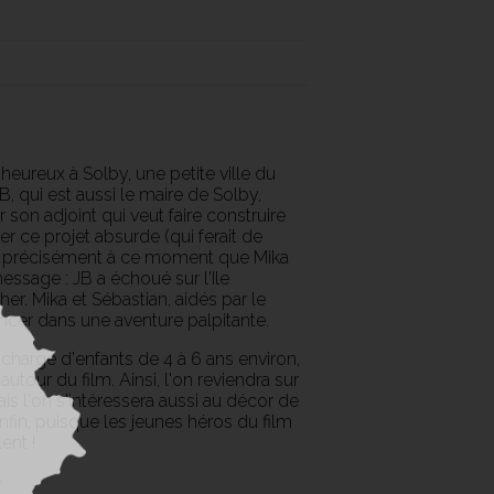
heureux à Solby, une petite ville du
B, qui est aussi le maire de Solby,
son adjoint qui veut faire construire
r ce projet absurde (qui ferait de
C'est précisément à ce moment que Mika
essage : JB a échoué sur l'Ile
er. Mika et Sébastian, aidés par le
ancer dans une aventure palpitante.
charge d'enfants de 4 à 6 ans environ,
our du film. Ainsi, l'on reviendra sur
is l'on s'intéressera aussi au décor de
nfin, puisque les jeunes héros du film
ent !