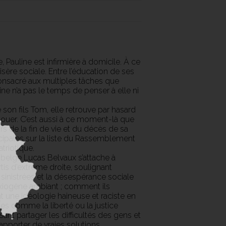
, Pauline est infirmière à domicile. À ce
isère sociale. Entre l’éducation de ses
consacré aux multiples tâches que
ne n’a pas le temps de penser à elle ni
 son fils Tom, elle retrouve par hasard
nouer. C’est aussi à ce moment-là que
rs de la fin de vie et du décès de sa
cipales sur la liste du Rassemblement
atriotique.
r belge Lucas Belvaux s’attache à
tis d’extrême droite, soulignant
inistrées et la désespérance sociale
 anxiogène ambiant ; comment ils
t une idéologie haineuse et raciste en
s comme la liberté ou la justice
sant partager les difficultés des gens et
pporter de vraies solutions…