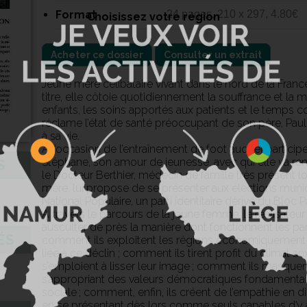
Format
24 pages, 210 x 297, 4.80€
Choisissez votre région
Acheter ce dossier
Consulter un extrait
Jeune mère célibataire vivant dans le nord de la France
titre, elle côtoie quotidiennement la souffrance et la m
enfants, les soins apportés aux patients et le temps 
réclame l’état de santé préoccupant de son père, Pauli
à sa vie.
À l’occasion de l’entraînement de foot auquel participe
Stéphane, son amour de jeunesse, avec qui elle va re
S
le Docteur Berthier, médecin de famille très présent lo
mère, lui propose de se présenter aux élections muni
National Populaire, un parti identitaire dérivé du Bloc P
À travers le parcours de la jeune femme, le réalisateu
ausculter de près la manière dont fonctionnent les par
ÉS
comment ils exploitent les régions économiquement s
liée à ce déclin ; comment ils tirent profit du climat
s’emploient à lisser leur image ; comment ils masquen
s’appropriant des valeurs démocratiques fondamentale
sociale ; comment, enfin, ils créent de l’empathie en di
en se présentant dès lors comme seuls capables d’y a