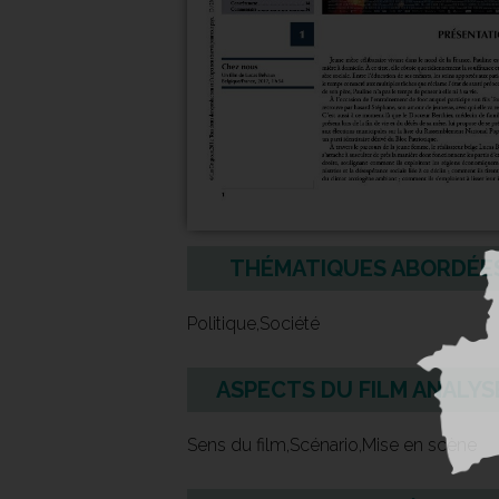
THÉMATIQUES ABORDÉE
Politique,Société
ASPECTS DU FILM ANALYS
Sens du film,Scénario,Mise en scène