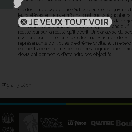
Ce dossier pédagogique s’adresse aux enseignants du 
leurs élèves entre 15 et 18 ans ainsi qu’aux éducateur
plusieurs animations à mettre en œuvre après la proj
entre autres aux participants de dégager le sens du fil
réalisateur sur la réalité qu’il décrit. Une analyse du sc
manière dont il met en scène les mécanismes de la ma
représentants politiques d’extrême droite, et un exercic
éléments de mise en scène cinématographique, indices
devraient permettre d’atteindre ces objectifs.
sier
1, 2 , 3 Léon !