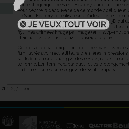
conte allégorique de Saint- Exupéry à une intrigue ri
Pour décrire la découverte de ce monde poétique et p
de Saint-Exupéry, le réalisateur a d’ailleurs choisi de 
très différentes : d’une part, une animation en 3D qui u
l’informatique contemporaine, et, de l’autre, une techn
figurines animées image par image (en « stop-motion 
charme des dessins illustrant l’ouvrage original.
Ce dossier pédagogique propose de revenir avec les j
film : après avoir recueilli leurs premières impression
sur le film en quelques grandes étapes, réflexion qui 
sa forme. L’on terminera par quel- ques prolongement
du film et sur le conte original de Saint-Exupéry.
sier
1, 2 , 3 Léon !