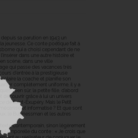
depuis sa parution en 1943 un
la jeunesse. Ce conte poétique fait à
Osborne qui a choisi cependant de ne
l’insérer dans une autre histoire et
 en scène, dans une ville
sage qui passe des vacances très
ncours d’entrée à la prestigieuse
olaire la coache et planifie son
artier complètement uniforme, il y a
es. Bien sûr, la petite fille, d’abord
et découvrir grâce à lui un univers
nce
de Saint-Exupéry. Mais le Petit
mécanisé et informatisé ? Et que sont
teux, le Businessman et les autres
ntexte contemporain, sinon légèrement
 intemporelle du conte : « Je crois que
ement au réalisateur de conjuguer le