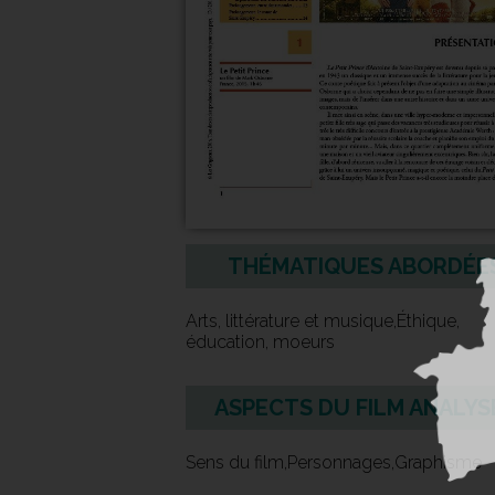
THÉMATIQUES ABORDÉE
Arts, littérature et musique,Éthique,
éducation, moeurs
ASPECTS DU FILM ANALYS
Sens du film,Personnages,Graphisme