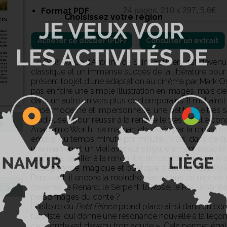
Format PDF
24 pages, 210 x 297, 5,6€
Choisissez votre région
Consulter un extrait
Le Petit Prince
d’Antoine de Saint-Exupéry est devenu 
classique et un immense succès de la littérature pour 
présent l’objet d’une adaptation au cinéma par Mark 
pas en faire une simple illustration en images, mais de 
dans un autre univers plus contemporains. Il met ainsi
hypermoderne et impersonnelle, une petite fille très 
studieuses pour réussir à la rentrée le très difficile co
S
Académie Werth : sa maman obsédée par la réussite sc
emploi du temps minute par minute... Mais, dans ce qu
une maison et un vieil aviateur singulièrement excentriqu
réticente, va aller à la rencontre de cet étrange voisin 
insoupçonné, magique et poétique, celui du
Petit Pri
Prince a-t-il encore la moindre place dans ce monde 
ÉS
devenus le Renard, le Serpent, la Rose, le Roi, le Vani
personnages du conte ?
L’histoire du
Petit Prince
prend place ainsi dans un co
futuriste, qui donne une résonance nouvelle à la leçon
ce monde est devenu trop adulte ». Cela permet égal