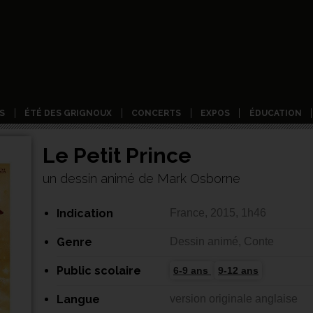
S
ÉTÉ DES GRIGNOUX
CONCERTS
EXPOS
ÉDUCATION
Le Petit Prince
un dessin animé de Mark Osborne
Indication
France, 2015, 1h46
Genre
Dessin animé, Conte
Public scolaire
6-9 ans
9-12 ans
Langue
version originale anglaise