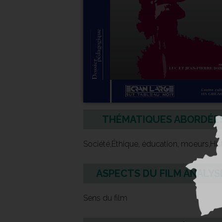
THÉMATIQUES ABORDÉE
Société,Éthique, éducation, moeurs,His
ASPECTS DU FILM ANALYS
Sens du film