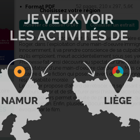
Format PDF
52 pages, 210 x 297, 5,6€
Choisissez votre région
Consulter un extrait
Igor est un jeune adolescent d'une banlieue ouvrière
Roger, dans l'exploitation d'une main-d'oeuvre immigr
innocemment, il va prendre conscience de sa culpabi
qu'ils emploient, meurt accidentellement sous ses ye
Promesse
fait ainsi découvrir au spectateur une réalité 
l'exploitation d'une main-d'oeuvre clandestine. Mais c
le cadre d'une fiction qui pose, à travers des personna
S
responsabilité morale.
Le dossier propose d'abord de retracer, en se basant s
toire
parcours d'Igor et de structurer ainsi l'histoire raconté
des réalisateurs permet ensuite de préciser le sens q
leur réalisation. Enfin, plusieurs documents prolongent
ÉS
évoqué par le film.