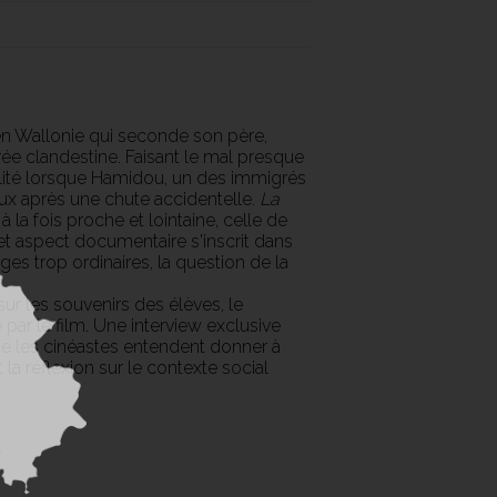
 en Wallonie qui seconde son père,
ée clandestine. Faisant le mal presque
lité lorsque Hamidou, un des immigrés
ux après une chute accidentelle.
La
à la fois proche et lointaine, celle de
et aspect documentaire s'inscrit dans
ges trop ordinaires, la question de la
ur les souvenirs des élèves, le
e par le film. Une interview exclusive
ue les cinéastes entendent donner à
 la réflexion sur le contexte social