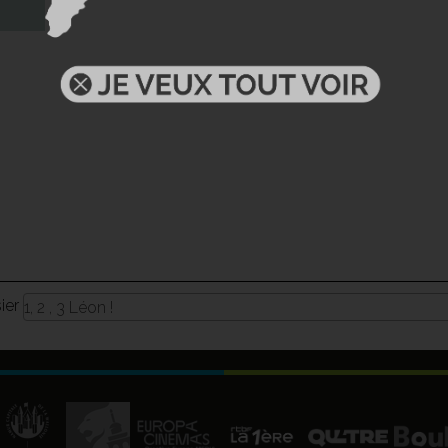
sier
1, 2 , 3 Léon !