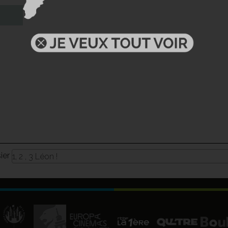
sier
1, 2 , 3 Léon !