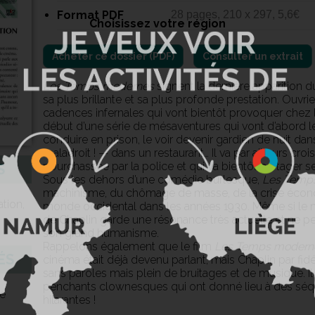
Format PDF
28 pages, 210 x 297, 5,6€
Choisissez votre région
Consulter un extrait
Les Temps modernes
signent la dernière apparition d
sa plus brillante et sa plus profonde prestation. Ouvri
cadences infernales qui vont bientôt provoquer chez l
début d’une série de mésaventures qui vont d’abord l
conduire en prison, le voir devenir gardien de nuit d
maladroit ! — dans un restaurant… Il va par ailleurs cro
pourchassée par la police et qui va bientôt partager 
S
Sous les dehors d’une comédie burlesque,
Les Temp
machinisme, du chômage de masse, de la crise écono
ation,
monde occidental dans les années 1930. Même si le mo
de Chaplin garde une résonance très actuelle et ne p
son grand humanisme.
Rappelons également que le film
Les Temps modern
ÉS
cinéma était déjà devenu parlant, mais Chaplin par fidé
sans paroles mais plein de bruitages et de musique. Il
penchants clownesques qui ont donné lieu à des séq
le
hilarantes !