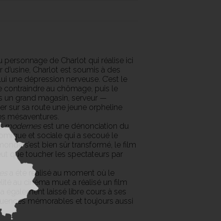
u personnage de Charlot qui réalise ici
er d’usine, Charlot est soumis à des
ui une dépression nerveuse. C’est le
e contraindre au chômage, puis le
ans un grand magasin, serveur —
iser sur sa route une jeune orpheline
ses mésaventures.
s modernes
est une dénonciation du
mique et sociale qui a secoué le
nde s’est bien sûr transformé, le film
eut que toucher les spectateurs par
es
a été réalisé au moment où le
lité au cinéma muet a réalisé un film
 a également laissé libre cours à ses
uences mémorables et toujours aussi