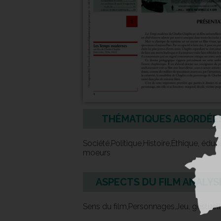
THÉMATIQUES ABORDÉE
Société,Politique,Histoire,Éthique, éduc
moeurs
ASPECTS DU FILM ANALYS
Sens du film,Personnages,Jeu, gestuel