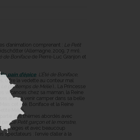
s d’animation comprenant :
Le Petit
dschötter (Allemagne, 2009, 7 mn),
té de Boniface
de Pierre-Luc Granjon et
lie pain d’épice
.
L’Été de Boniface
,
 offre la vedette au conteur mal
t
Le printemps de Mélie
)… La Princesse
 ses vacances chez sa maman, la Reine
us ses amis à venir camper dans sa belle
ais cet été, Boniface et la Reine
etite Mélie…
 partie des thèmes abordés avec
i par
Le Petit garçon et le monstre
,
ui en images et avec beaucoup
 spectateurs : l’envie d’aller à la