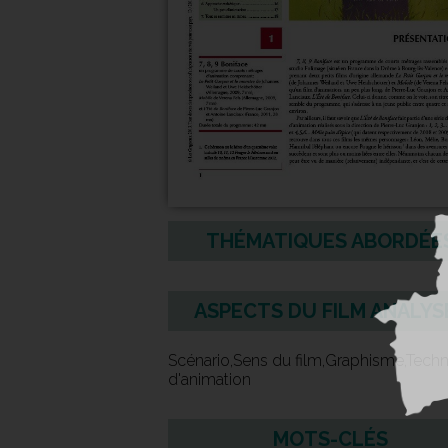
THÉMATIQUES ABORDÉE
ASPECTS DU FILM ANALYS
Scénario,Sens du film,Graphisme,Tech
d'animation
MOTS-CLÉS