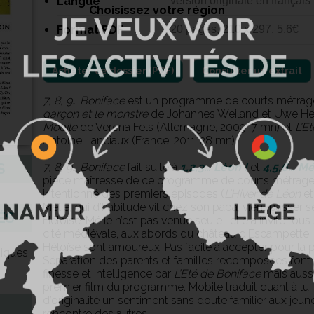
Langue
version originale en français
Choisissez votre région
Format PDF
20 pages, 210 x 297, 5,6€
Consulter un extrait
7, 8, 9… Boniface
est un programme de courts métrage
garçon et le monstre
de Johannes Weiland et Uwe Hei
Mobile
de Verena Fels (Allemagne, 2009, 7 mn) et
L’E
Antoine Lanciaux (France, 2011, 28 mn)
S
7, 8, 9… Boniface
fait suite à
1,2,3… Léon !
et
4,5,6… Mé
pièce maîtresse de ce programme de courts métrages,
intentionné des premiers épisodes (
L’Hiver de Léon
e
Mélie, qui d’habitude vit chez son papa, vient passer
ÉS
Héloïse. Mélie n’est pas venue seule : elle a invité to
cité médiévale, aux abords du château d’Escampette. M
Héloïse sont amoureux. Pas facile à accepter pour la p
niques
Séparation des parents et familles recomposées font
finesse et intelligence par
L’Eté de Boniface
mais auss
premier film du programme. Mobile traduit quant à l
d’originalité un sentiment sans doute familier aux jeunes
rencontre des autres.