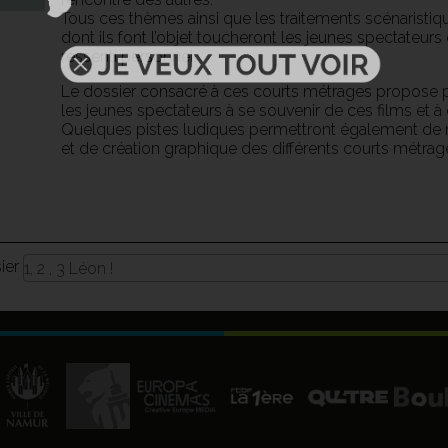
Tous ces thèmes ainsi que les traitements scénaristiq
dont ils font l’objet toucheront les jeunes spectateurs
ressenti personnel.
Le dossier consacré à ces courts métrages propose pl
les jeunes spectateurs à se souvenir de ces films et 
Quelques pistes ludiques permettront également de mi
et de création graphique des différents courts mét
sier
1, 2 , 3 Léon !