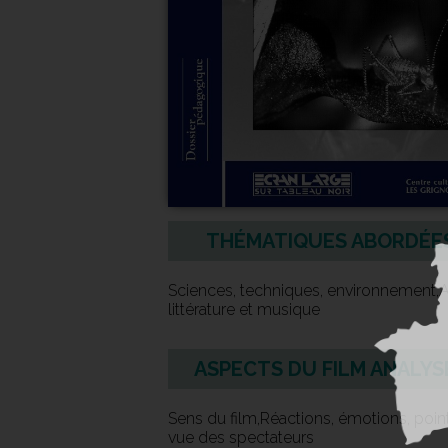
THÉMATIQUES ABORDÉE
Sciences, techniques, environnement,A
littérature et musique
ASPECTS DU FILM ANALYS
Sens du film,Réactions, émotions, poin
vue des spectateurs