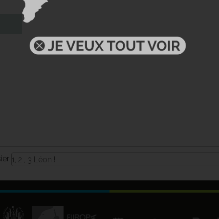
sier
1, 2 , 3 Léon !