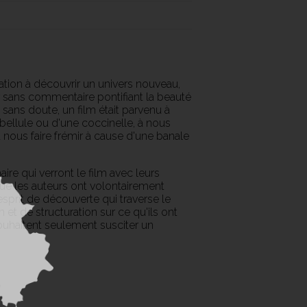
tion à découvrir un univers nouveau,
r sans commentaire pontifiant la beauté
ns doute, un film était parvenu à
bellule ou d'une coccinelle, à nous
 à nous faire frémir à cause d'une banale
re qui verront le film avec leurs
ue les auteurs ont volontairement
esprit de découverte qui traverse le
n et de structuration sur ce qu'ils ont
 souhaitent seulement susciter un