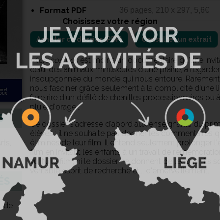
Format PDF
36 pages, 210 x 297, 5,6€
Choisissez votre région
Consulter un extrait
Microcosmos
est moins un documentaire qu'une invita
celui des animaux minuscules d'une prairie, à regarde
insoupçonnée du monde qui nous entoure. Rarement sa
nous fasciner grâce seulement à la complicité d'une li
faire rire d'un défilé de chenilles processionnaires ou
pluie d'orage...
S
Ce dossier s'adresse d'abord aux enseignants du primai
élèves : il ne souhaite pas donner les commentaires q
rts,
éliminés de leur film. Il entend seulement prolonger l'
film en invitant les enfants à un travail de remémoratio
vu. Ni le film, ni le dossier ne donnent de leçons : ils
véritable esprit de recherche et... d'émerveillement.
ÉS
t de